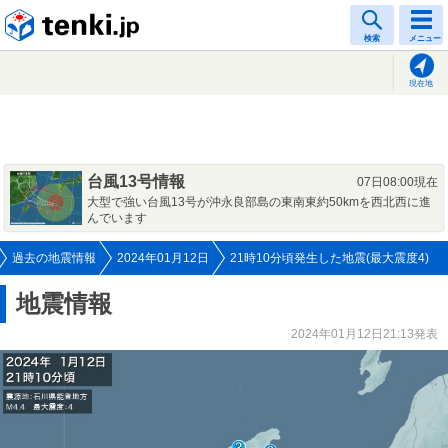
tenki.jp
検索
メニュー
現在地
台風13号情報
07日08:00現在
大型で強い台風13号が沖永良部島の東南東約50kmを西北西に進
んでいます
過去の地震情報
2024年01月12日
21時10分頃発生した地震(最大震度4)
地震情報
2024年01月12日21:13発表