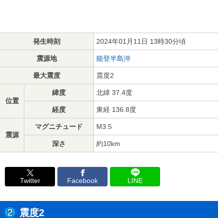
発生時刻
2024年01月11日 13時30分頃
震源地
能登半島沖
最大震度
震度2
緯度
北緯 37.4度
位置
経度
東経 136.8度
マグニチュード
M3.5
震源
深さ
約10km
Twitter
Facebook
LINE
震度2