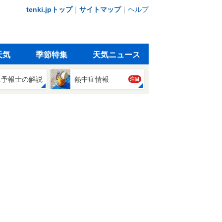
tenki.jpトップ
｜
サイトマップ
｜
ヘルプ
天気
季節特集
天気ニュース
象予報士の解説
熱中症情報
注目