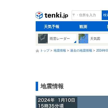
tenki.jp
検
天気予報
観測
雨雲レーダー
天気図
トップ
地震情報
過去の地震情報
2024年
地震情報