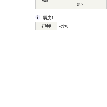
震源
深さ
震度1
石川県
穴水町