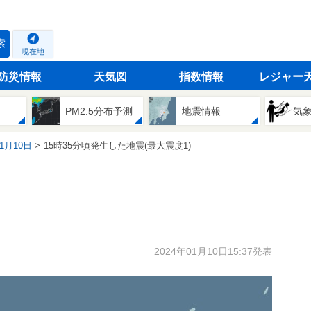
索
現在地
防災情報
天気図
指数情報
レジャー
PM2.5分布予測
地震情報
気
01月10日
15時35分頃発生した地震(最大震度1)
2024年01月10日15:37発表