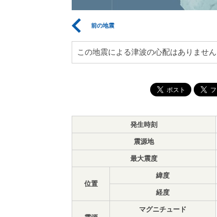
前の地震
この地震による津波の心配はありません
発生時刻
震源地
最大震度
緯度
位置
経度
マグニチュード