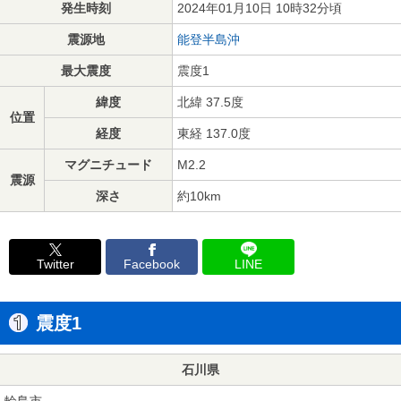
発生時刻
2024年01月10日 10時32分頃
震源地
能登半島沖
最大震度
震度1
緯度
北緯 37.5度
位置
経度
東経 137.0度
マグニチュード
M2.2
震源
深さ
約10km
Twitter
Facebook
LINE
震度1
石川県
輪島市