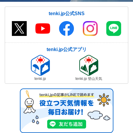
tenki.jp公式SNS
tenki.jp公式アプリ
tenki.jp
tenki.jp 登山天気