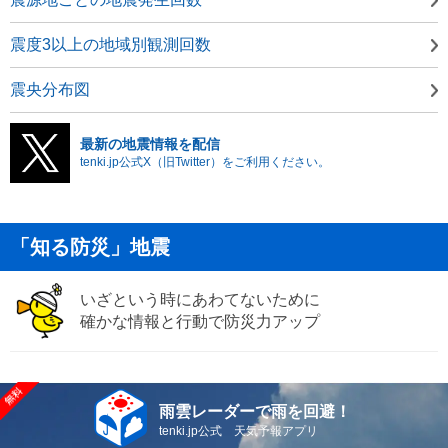
震度3以上の地域別観測回数
震央分布図
最新の地震情報を配信
tenki.jp公式X（旧Twitter）をご利用ください。
「知る防災」地震
いざという時にあわてないために
確かな情報と行動で防災力アップ
雨雲レーダーで雨を回避！
tenki.jp公式 天気予報アプリ