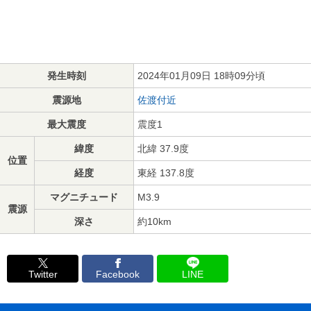
発生時刻
2024年01月09日 18時09分頃
震源地
佐渡付近
最大震度
震度1
緯度
北緯 37.9度
位置
経度
東経 137.8度
マグニチュード
M3.9
震源
深さ
約10km
Twitter
Facebook
LINE