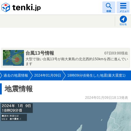
tenki.jp
検索
メニュー
現在地
台風13号情報
07日03:00現在
大型で強い台風13号が南大東島の北北西約150kmを西に進んでい
ます
過去の地震情報
2024年01月09日
18時09分頃発生した地震(最大震度1)
地震情報
2024年01月09日18:13発表