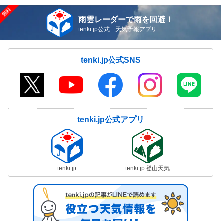
雨雲レーダーで雨を回避！
tenki.jp公式 天気予報アプリ
tenki.jp公式SNS
tenki.jp公式アプリ
tenki.jp
tenki.jp 登山天気