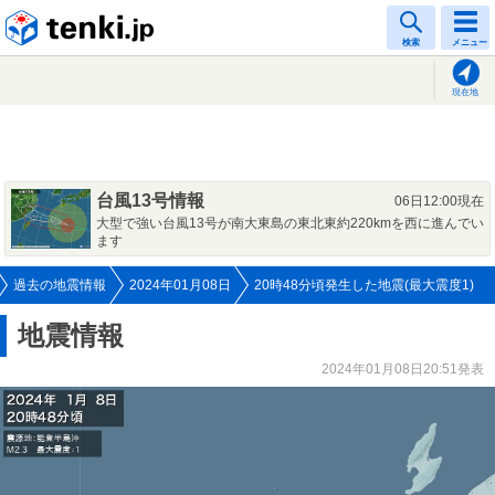
tenki.jp
検索
メニュー
現在地
台風13号情報
06日12:00現在
大型で強い台風13号が南大東島の東北東約220kmを西に進んでい
ます
過去の地震情報
2024年01月08日
20時48分頃発生した地震(最大震度1)
地震情報
2024年01月08日20:51発表