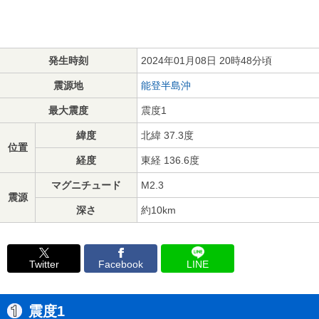
発生時刻
2024年01月08日 20時48分頃
震源地
能登半島沖
最大震度
震度1
緯度
北緯 37.3度
位置
経度
東経 136.6度
マグニチュード
M2.3
震源
深さ
約10km
Twitter
Facebook
LINE
震度1