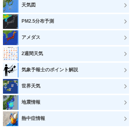
天気図
PM2.5分布予測
アメダス
2週間天気
気象予報士のポイント解説
世界天気
地震情報
熱中症情報