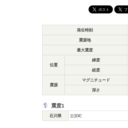
発生時刻
震源地
最大震度
緯度
位置
経度
マグニチュード
震源
深さ
震度1
石川県
志賀町