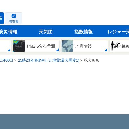
索
現在地
防災情報
天気図
指数情報
レジャー
PM2.5分布予測
地震情報
気
01月08日
15時23分頃発生した地震(最大震度1)
拡大画像