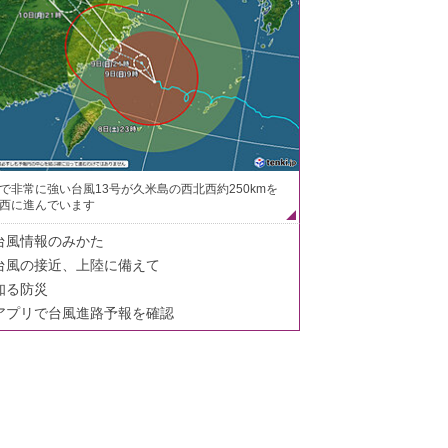
で非常に強い台風13号が久米島の西北西約250kmを
西に進んでいます
台風情報のみかた
台風の接近、上陸に備えて
知る防災
アプリで台風進路予報を確認