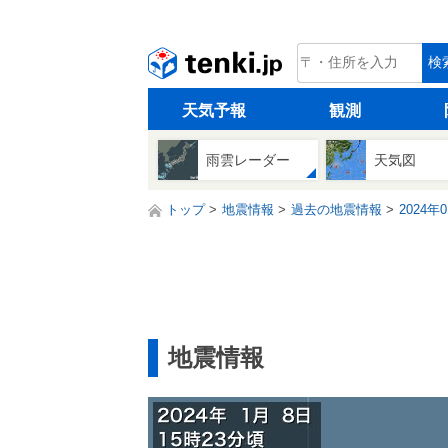
tenki.jp
検
天気予報
観測
雨雲レーダー
天気図
トップ
地震情報
過去の地震情報
2024年
地震情報