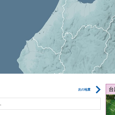
台
次の地震
。