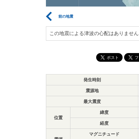
前の地震
この地震による津波の心配はありません
発生時刻
震源地
最大震度
緯度
位置
経度
マグニチュード