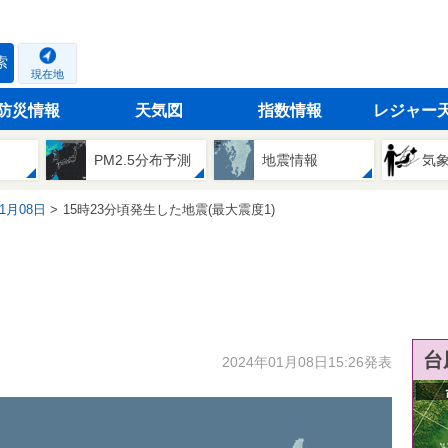
索
現在地
防災情報
天気図
指数情報
レジャー
PM2.5分布予測
地震情報
気
01月08日
15時23分頃発生した地震(最大震度1)
台
2024年01月08日15:26発表