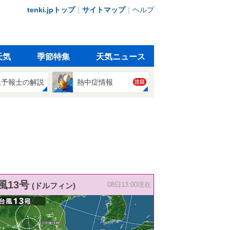
tenki.jpトップ
｜
サイトマップ
｜
ヘルプ
天気
季節特集
天気ニュース
象予報士の解説
熱中症情報
注目
風13号
(ドルフィン)
08日13:00現在