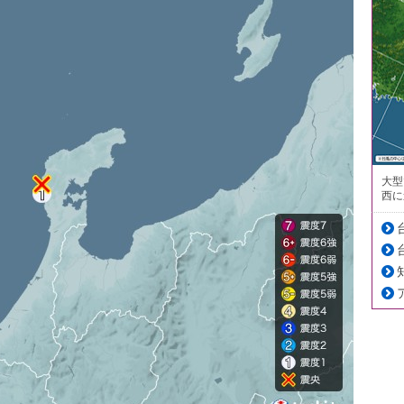
大型
西に