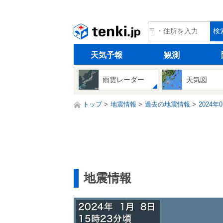
tenki.jp
検
天気予報
観測
雨雲レーダー
天気図
トップ
地震情報
過去の地震情報
2024年
地震情報