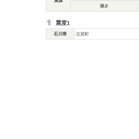
震源
深さ
震度1
石川県
志賀町