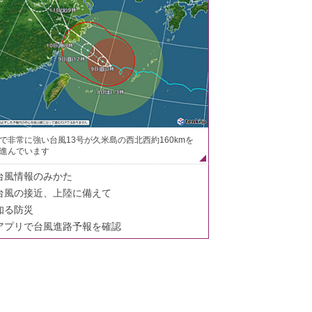
で非常に強い台風13号が久米島の西北西約160kmを
進んでいます
台風情報のみかた
台風の接近、上陸に備えて
知る防災
アプリで台風進路予報を確認