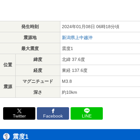
発生時刻
2024年01月08日 06時18分頃
震源地
新潟県上中越沖
最大震度
震度1
緯度
北緯 37.6度
位置
経度
東経 137.6度
マグニチュード
M3.8
震源
深さ
約10km
Twitter
Facebook
LINE
震度1