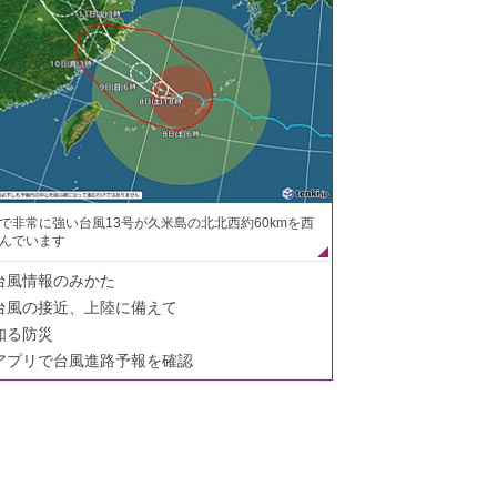
で非常に強い台風13号が久米島の北北西約60kmを西
んでいます
台風情報のみかた
台風の接近、上陸に備えて
知る防災
アプリで台風進路予報を確認