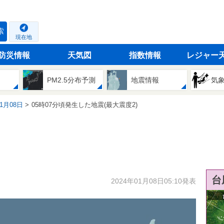
索
現在地
防災情報
天気図
指数情報
レジャー
PM2.5分布予測
地震情報
気
01月08日
05時07分頃発生した地震(最大震度2)
台
2024年01月08日05:10発表