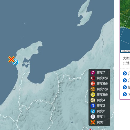
大型
に進