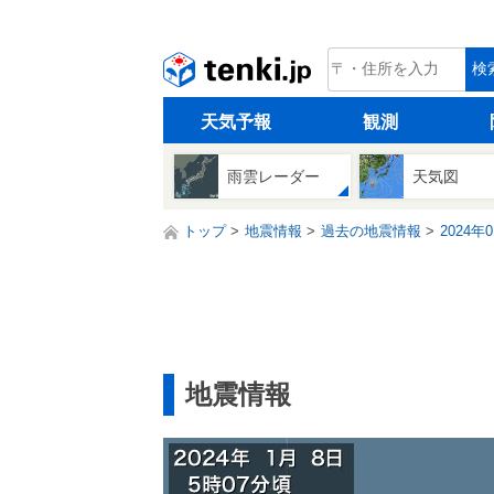
tenki.jp
検
天気予報
観測
雨雲レーダー
天気図
トップ
地震情報
過去の地震情報
2024年
地震情報