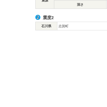
震源
深さ
震度2
石川県
志賀町