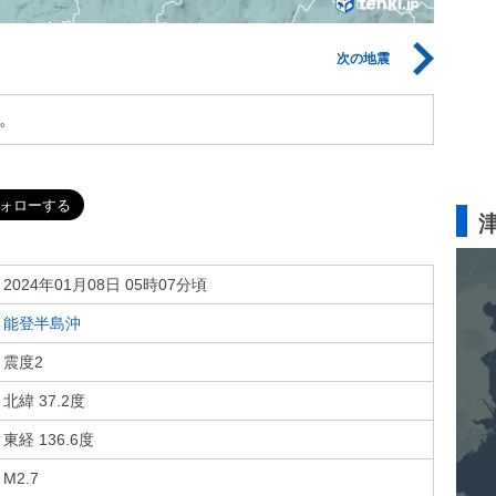
次の地震
。
2024年01月08日 05時07分頃
能登半島沖
震度2
北緯 37.2度
東経 136.6度
M2.7