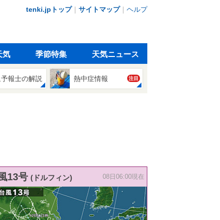
tenki.jpトップ
｜
サイトマップ
｜
ヘルプ
天気
季節特集
天気ニュース
象予報士の解説
熱中症情報
注目
風13号
(ドルフィン)
08日06:00現在