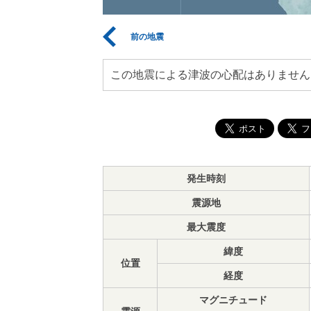
前の地震
この地震による津波の心配はありません
発生時刻
震源地
最大震度
緯度
位置
経度
マグニチュード