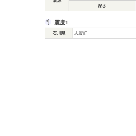
震源
深さ
震度1
石川県
志賀町