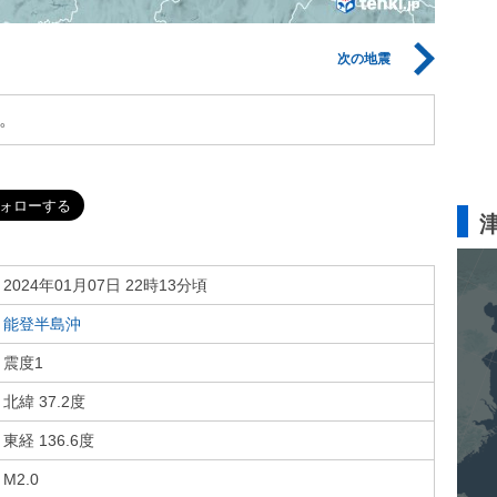
次の地震
。
2024年01月07日 22時13分頃
能登半島沖
震度1
北緯 37.2度
東経 136.6度
M2.0