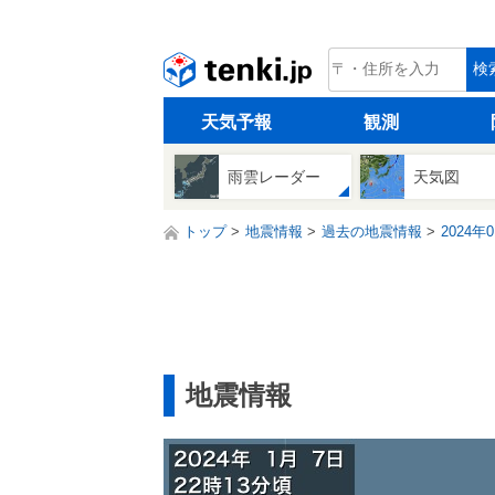
tenki.jp
検
天気予報
観測
雨雲レーダー
天気図
トップ
地震情報
過去の地震情報
2024年
地震情報