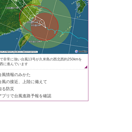
で非常に強い台風13号が久米島の西北西約250kmを
西に進んでいます
台風情報のみかた
台風の接近、上陸に備えて
知る防災
アプリで台風進路予報を確認