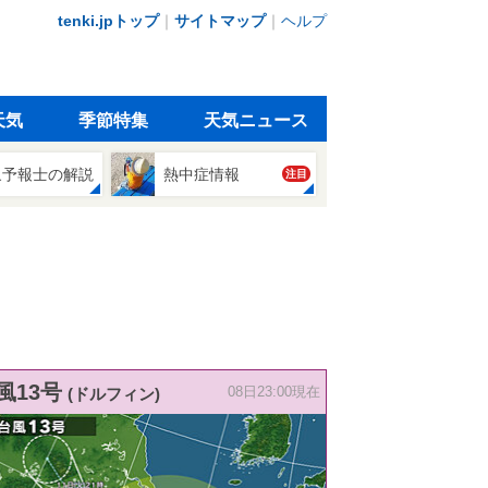
tenki.jpトップ
｜
サイトマップ
｜
ヘルプ
天気
季節特集
天気ニュース
象予報士の解説
熱中症情報
注目
風13号
(ドルフィン)
08日23:00現在