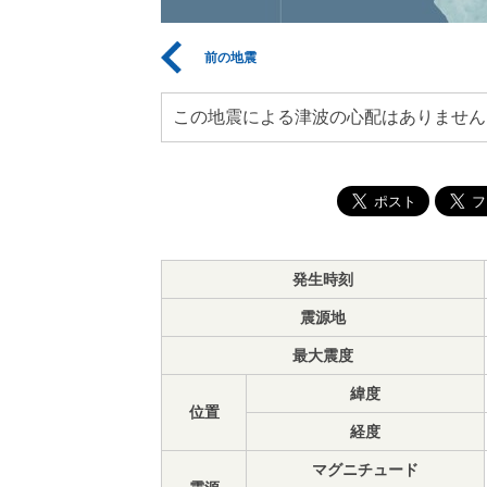
前の地震
この地震による津波の心配はありません
発生時刻
震源地
最大震度
緯度
位置
経度
マグニチュード