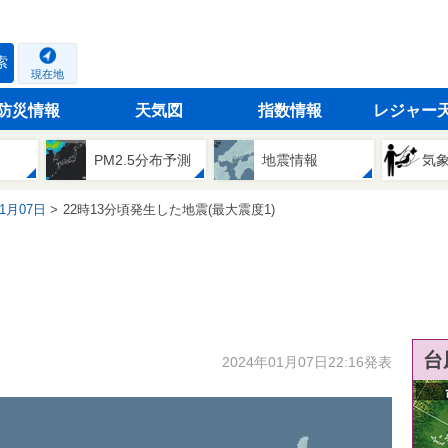
索
現在地
防災情報
天気図
指数情報
レジャー
PM2.5分布予測
地震情報
気
01月07日
22時13分頃発生した地震(最大震度1)
台
2024年01月07日22:16発表