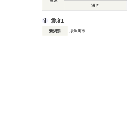
震源
深さ
震度1
新潟県
糸魚川市