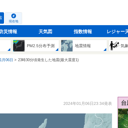
索
現在地
防災情報
天気図
指数情報
レジャー
PM2.5分布予測
地震情報
気
01月06日
23時30分頃発生した地震(最大震度1)
台
2024年01月06日23:34発表