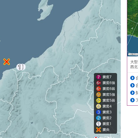
大型
西北