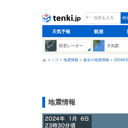
tenki.jp
検
天気予報
観測
雨雲レーダー
天気図
トップ
地震情報
過去の地震情報
2024年
地震情報