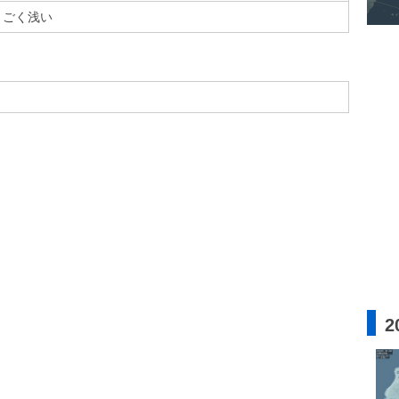
ごく浅い
2