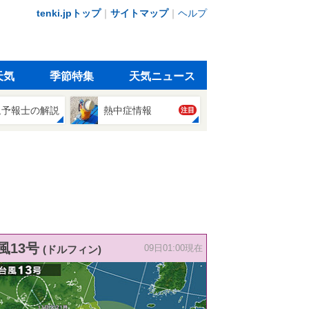
tenki.jpトップ
｜
サイトマップ
｜
ヘルプ
天気
季節特集
天気ニュース
象予報士の解説
熱中症情報
注目
風13号
(ドルフィン)
09日01:00現在