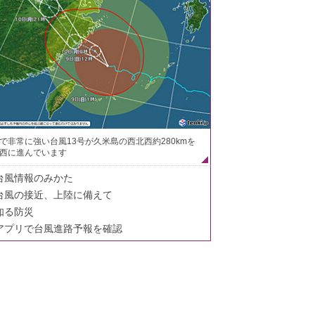
で非常に強い台風13号が久米島の西北西約280kmを
西に進んでいます
台風情報のみかた
台風の接近、上陸に備えて
知る防災
アプリで台風進路予報を確認