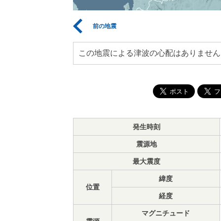
前の地震
この地震による津波の心配はありません
発生時刻
震源地
最大震度
緯度
位置
経度
マグニチュード