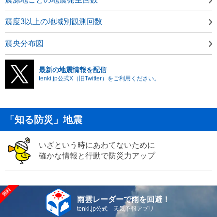
震度3以上の地域別観測回数
震央分布図
最新の地震情報を配信
tenki.jp公式X（旧Twitter）をご利用ください。
「知る防災」地震
いざという時にあわてないために
確かな情報と行動で防災力アップ
雨雲レーダーで雨を回避！
tenki.jp公式 天気予報アプリ