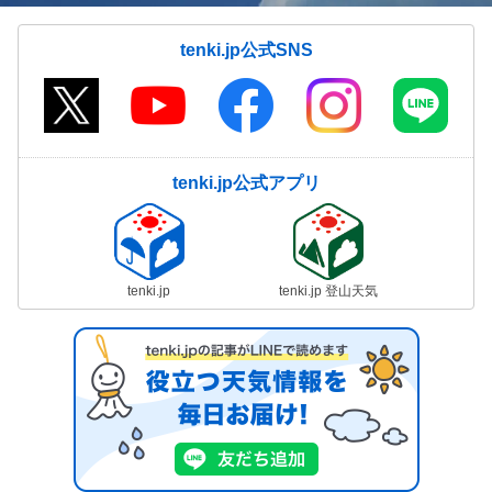
tenki.jp公式SNS
tenki.jp公式アプリ
tenki.jp
tenki.jp 登山天気