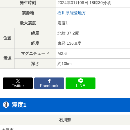
発生時刻
2024年01月06日 18時30分頃
震源地
石川県能登地方
最大震度
震度1
緯度
北緯 37.2度
位置
経度
東経 136.8度
マグニチュード
M2.6
震源
深さ
約10km
Twitter
Facebook
LINE
震度1
石川県
七尾市