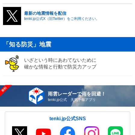
最新の地震情報を配信
tenki.jp公式X（旧Twitter）をご利用ください。
「知る防災」地震
いざという時にあわてないために
確かな情報と行動で防災力アップ
雨雲レーダーで雨を回避！
tenki.jp公式 天気予報アプリ
tenki.jp公式SNS