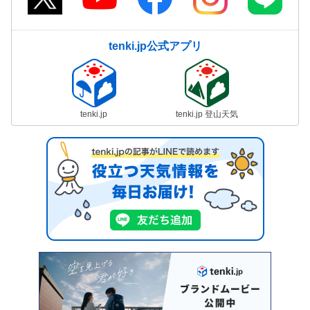
tenki.jp公式アプリ
tenki.jp
tenki.jp 登山天気