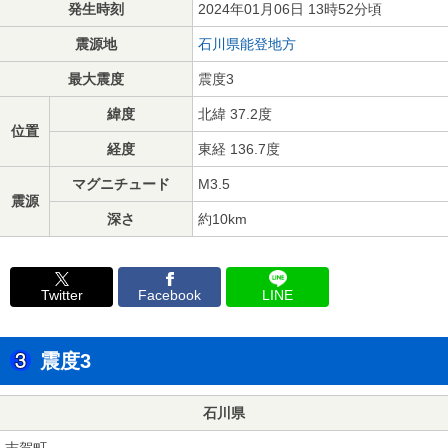
発生時刻
2024年01月06日 13時52分頃
震源地
石川県能登地方
最大震度
震度3
緯度
北緯 37.2度
位置
経度
東経 136.7度
マグニチュード
M3.5
震源
深さ
約10km
Twitter
Facebook
LINE
震度3
石川県
志賀町