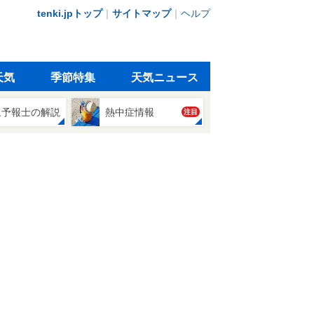
tenki.jpトップ
｜
サイトマップ
｜
ヘルプ
天気
季節特集
天気ニュース
象予報士の解説
熱中症情報
注目