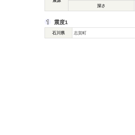
震源
深さ
震度1
石川県
志賀町