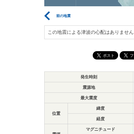
前の地震
この地震による津波の心配はありません
発生時刻
震源地
最大震度
緯度
位置
経度
マグニチュード