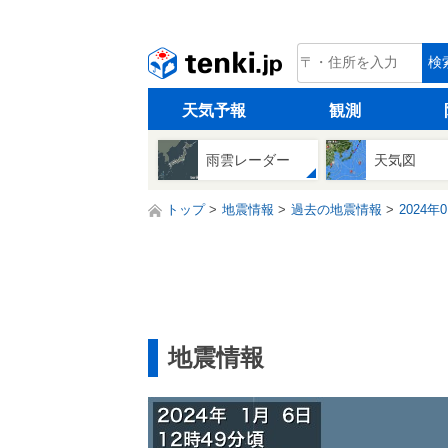
tenki.jp
検
天気予報
観測
雨雲レーダー
天気図
トップ
地震情報
過去の地震情報
2024年
地震情報