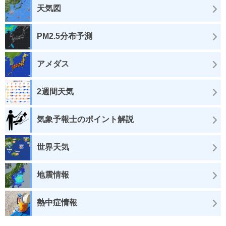
天気図
PM2.5分布予測
アメダス
2週間天気
気象予報士のポイント解説
世界天気
地震情報
熱中症情報