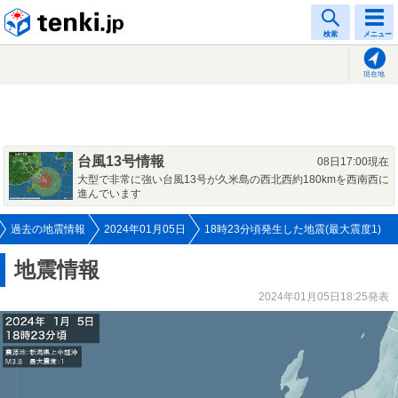
tenki.jp
検索
メニュー
現在地
台風13号情報
08日17:00現在
大型で非常に強い台風13号が久米島の西北西約180kmを西南西に
進んでいます
過去の地震情報
2024年01月05日
18時23分頃発生した地震(最大震度1)
地震情報
2024年01月05日18:25発表