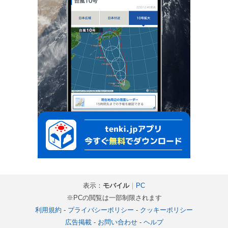
表示：
モバイル
｜
PC
※PCの閲覧は一部制限されます
利用規約
-
プライバシーポリシー
-
クッキーポリシー
広告掲載
-
お問い合わせ
-
ヘルプ