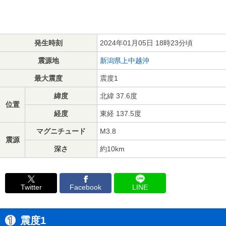
発生時刻
2024年01月05日 18時23分頃
震源地
新潟県上中越沖
最大震度
震度1
緯度
北緯 37.6度
位置
経度
東経 137.5度
マグニチュード
M3.8
震源
深さ
約10km
Twitter
Facebook
LINE
震度1