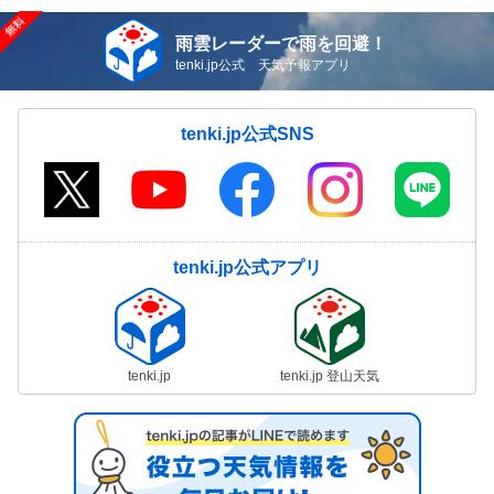
雨雲レーダーで雨を回避！
tenki.jp公式 天気予報アプリ
tenki.jp公式SNS
tenki.jp公式アプリ
tenki.jp
tenki.jp 登山天気