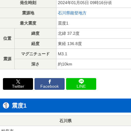
発生時刻
2024年01月05日 09時16分頃
震源地
石川県能登地方
最大震度
震度1
緯度
北緯 37.2度
位置
経度
東経 136.8度
マグニチュード
M3.1
震源
深さ
約10km
Twitter
Facebook
LINE
震度1
石川県
輪島市