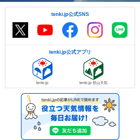
tenki.jp公式SNS
tenki.jp公式アプリ
tenki.jp
tenki.jp 登山天気