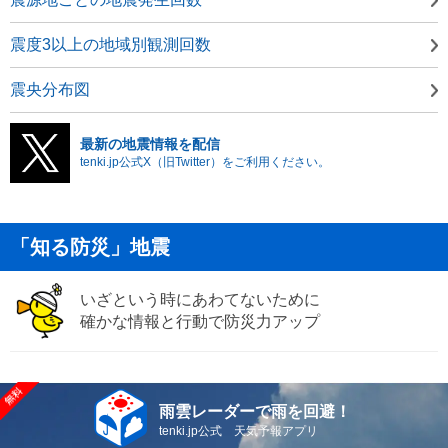
震度3以上の地域別観測回数
震央分布図
最新の地震情報を配信
tenki.jp公式X（旧Twitter）をご利用ください。
「知る防災」地震
いざという時にあわてないために
確かな情報と行動で防災力アップ
雨雲レーダーで雨を回避！
tenki.jp公式 天気予報アプリ