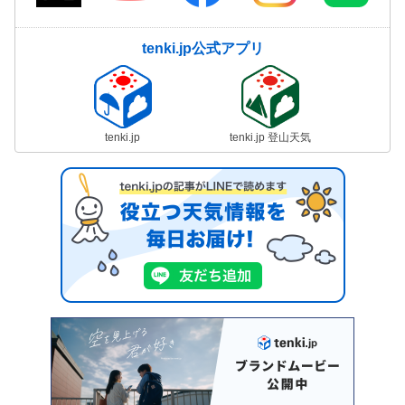
tenki.jp公式アプリ
tenki.jp
tenki.jp 登山天気