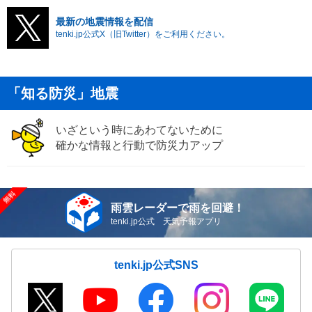
最新の地震情報を配信
tenki.jp公式X（旧Twitter）をご利用ください。
「知る防災」地震
いざという時にあわてないために
確かな情報と行動で防災力アップ
雨雲レーダーで雨を回避！
tenki.jp公式 天気予報アプリ
tenki.jp公式SNS