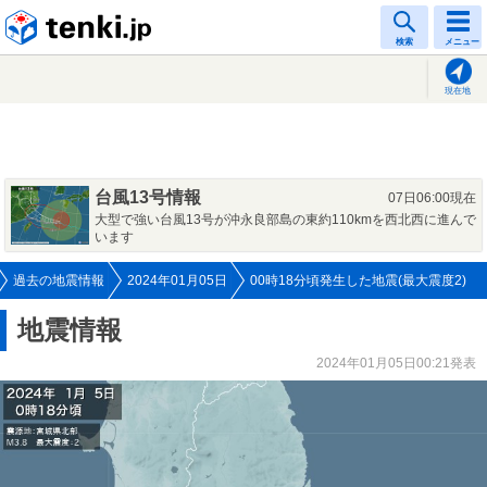
tenki.jp
検索
メニュー
現在地
台風13号情報
07日06:00現在
大型で強い台風13号が沖永良部島の東約110kmを西北西に進んで
います
過去の地震情報
2024年01月05日
00時18分頃発生した地震(最大震度2)
地震情報
2024年01月05日00:21発表