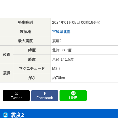
発生時刻
2024年01月05日 00時18分頃
震源地
宮城県北部
最大震度
震度2
緯度
北緯 38.7度
位置
経度
東経 141.5度
マグニチュード
M3.8
震源
深さ
約70km
Twitter
Facebook
LINE
震度2