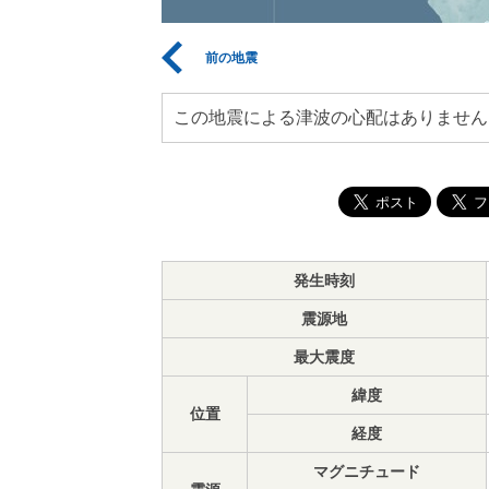
前の地震
この地震による津波の心配はありません
発生時刻
震源地
最大震度
緯度
位置
経度
マグニチュード