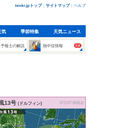
tenki.jpトップ
｜
サイトマップ
｜
ヘルプ
天気
季節特集
天気ニュース
象予報士の解説
熱中症情報
注目
風13号
(ドルフィン)
07日07:00現在