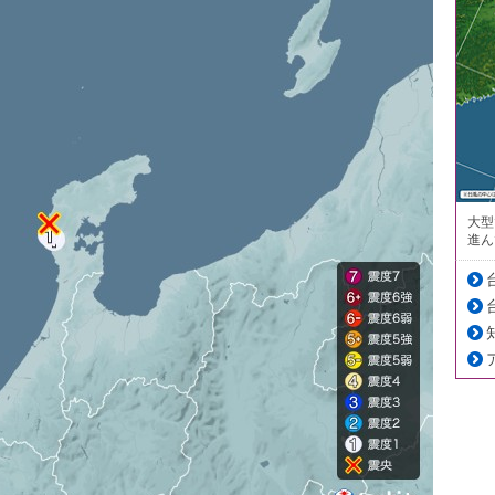
大型
進ん