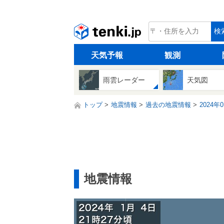
tenki.jp
検
天気予報
観測
雨雲レーダー
天気図
トップ
地震情報
過去の地震情報
2024年
地震情報