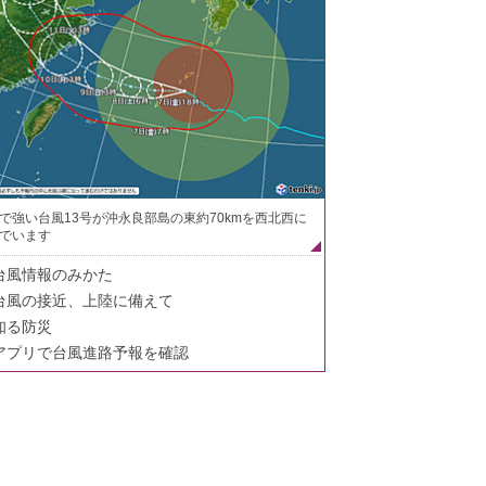
で強い台風13号が沖永良部島の東約70kmを西北西に
でいます
台風情報のみかた
台風の接近、上陸に備えて
知る防災
アプリで台風進路予報を確認