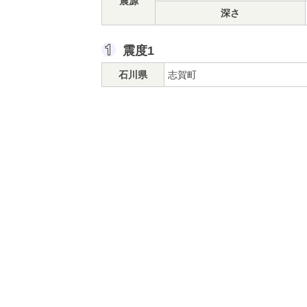
震源
深さ
震度1
石川県
志賀町