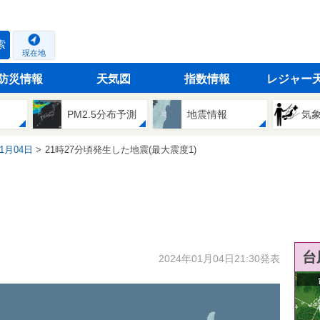
索
現在地
防災情報
天気図
指数情報
レジャー
PM2.5分布予測
地震情報
気
01月04日
21時27分頃発生した地震(最大震度1)
台
2024年01月04日21:30発表