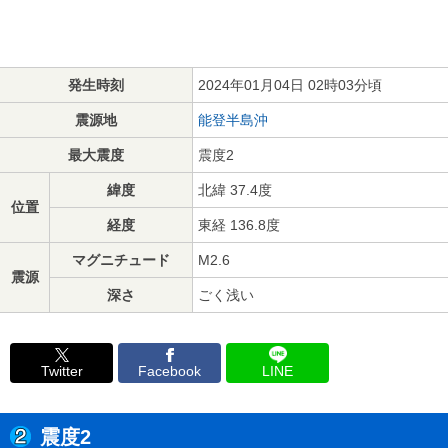
発生時刻
2024年01月04日 02時03分頃
震源地
能登半島沖
最大震度
震度2
緯度
北緯 37.4度
位置
経度
東経 136.8度
マグニチュード
M2.6
震源
深さ
ごく浅い
Twitter
Facebook
LINE
震度2