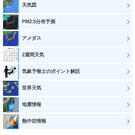
天気図
PM2.5分布予測
アメダス
2週間天気
気象予報士のポイント解説
世界天気
地震情報
熱中症情報