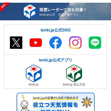
雨雲レーダーで雨を回避！
tenki.jp公式 天気予報アプリ
tenki.jp公式SNS
tenki.jp公式アプリ
tenki.jp
tenki.jp 登山天気