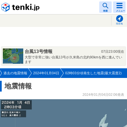
tenki.jp
検索
メニュー
現在地
台風13号情報
07日23:00現在
大型で非常に強い台風13号が久米島の北約90kmを西に進んでい
ます
過去の地震情報
2024年01月04日
02時03分頃発生した地震(最大震度2)
地震情報
2024年01月04日02:06発表