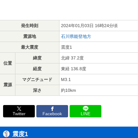
発生時刻
2024年01月03日 16時24分頃
震源地
石川県能登地方
最大震度
震度1
緯度
北緯 37.2度
位置
経度
東経 136.8度
マグニチュード
M3.1
震源
深さ
約10km
Twitter
Facebook
LINE
震度1