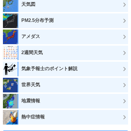
天気図
PM2.5分布予測
アメダス
2週間天気
気象予報士のポイント解説
世界天気
地震情報
熱中症情報