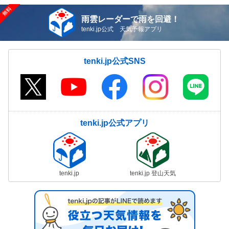
雨雲レーダーで雨を回避！
tenki.jp公式 天気予報アプリ
tenki.jp公式SNS
tenki.jp公式アプリ
tenki.jp
tenki.jp 登山天気