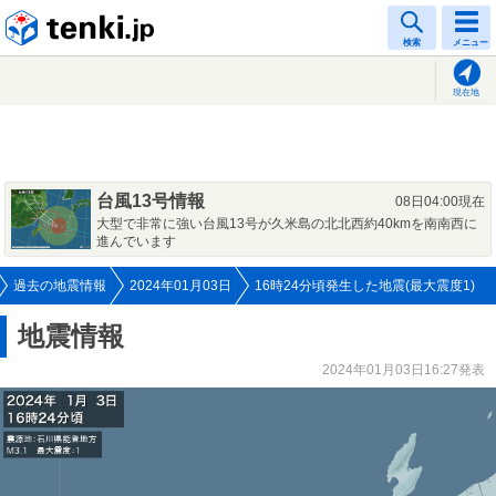
tenki.jp
検索
メニュー
現在地
台風13号情報
08日04:00現在
大型で非常に強い台風13号が久米島の北北西約40kmを南南西に
進んでいます
過去の地震情報
2024年01月03日
16時24分頃発生した地震(最大震度1)
地震情報
2024年01月03日16:27発表