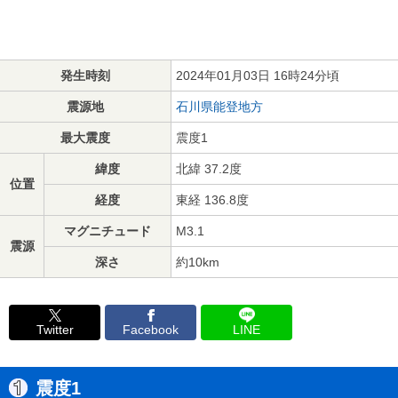
発生時刻
2024年01月03日 16時24分頃
震源地
石川県能登地方
最大震度
震度1
緯度
北緯 37.2度
位置
経度
東経 136.8度
マグニチュード
M3.1
震源
深さ
約10km
Twitter
Facebook
LINE
震度1