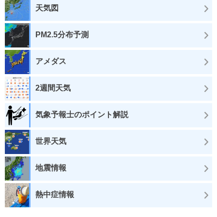
天気図
PM2.5分布予測
アメダス
2週間天気
気象予報士のポイント解説
世界天気
地震情報
熱中症情報