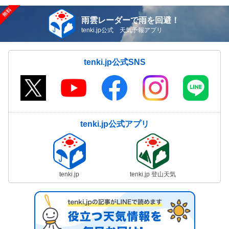
雨雲レーダーで雨を回避！
tenki.jp公式 天気予報アプリ
tenki.jp公式SNS
tenki.jp公式アプリ
tenki.jp
tenki.jp 登山天気