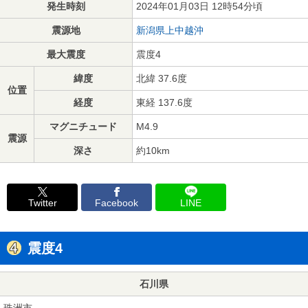
発生時刻
2024年01月03日 12時54分頃
震源地
新潟県上中越沖
最大震度
震度4
緯度
北緯 37.6度
位置
経度
東経 137.6度
マグニチュード
M4.9
震源
深さ
約10km
Twitter
Facebook
LINE
震度4
石川県
珠洲市