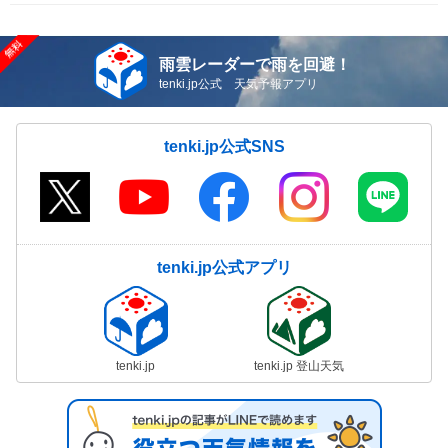
雨雲レーダーで雨を回避！
tenki.jp公式 天気予報アプリ
tenki.jp公式SNS
tenki.jp公式アプリ
tenki.jp
tenki.jp 登山天気