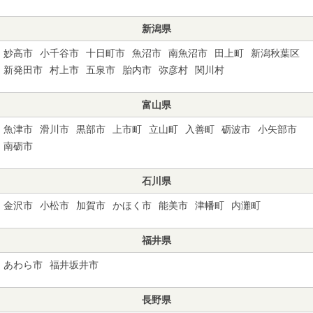
新潟県
妙高市
小千谷市
十日町市
魚沼市
南魚沼市
田上町
新潟秋葉区
新発田市
村上市
五泉市
胎内市
弥彦村
関川村
富山県
魚津市
滑川市
黒部市
上市町
立山町
入善町
砺波市
小矢部市
南砺市
石川県
金沢市
小松市
加賀市
かほく市
能美市
津幡町
内灘町
福井県
あわら市
福井坂井市
長野県