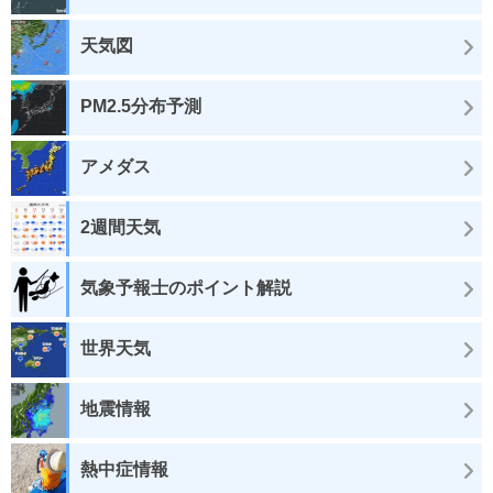
天気図
PM2.5分布予測
アメダス
2週間天気
気象予報士のポイント解説
世界天気
地震情報
熱中症情報