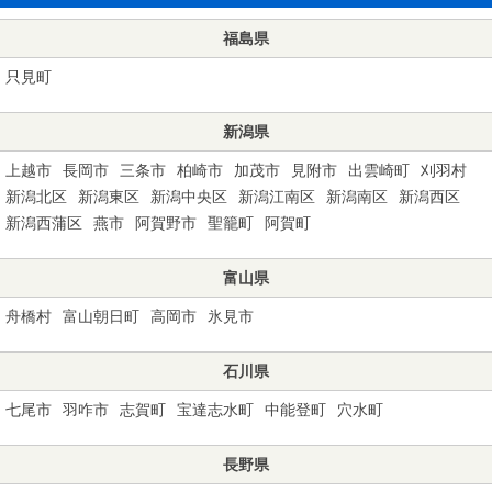
福島県
只見町
新潟県
上越市
長岡市
三条市
柏崎市
加茂市
見附市
出雲崎町
刈羽村
新潟北区
新潟東区
新潟中央区
新潟江南区
新潟南区
新潟西区
新潟西蒲区
燕市
阿賀野市
聖籠町
阿賀町
富山県
舟橋村
富山朝日町
高岡市
氷見市
石川県
七尾市
羽咋市
志賀町
宝達志水町
中能登町
穴水町
長野県