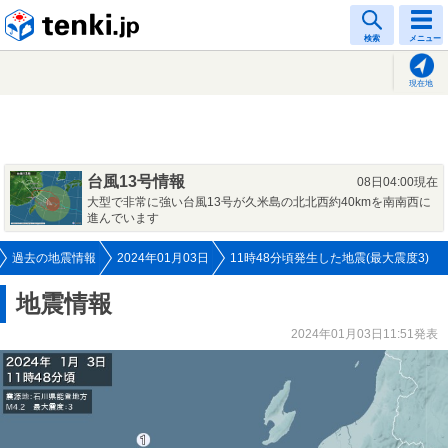
tenki.jp
検索
メニュー
現在地
台風13号情報
08日04:00現在
大型で非常に強い台風13号が久米島の北北西約40kmを南南西に
進んでいます
過去の地震情報
2024年01月03日
11時48分頃発生した地震(最大震度3)
地震情報
2024年01月03日11:51発表