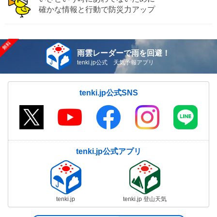
確かな情報と行動で防災力アップ
雨雲レーダーで雨を回避！
tenki.jp公式 天気予報アプリ
tenki.jp公式SNS
tenki.jp公式アプリ
tenki.jp
tenki.jp 登山天気