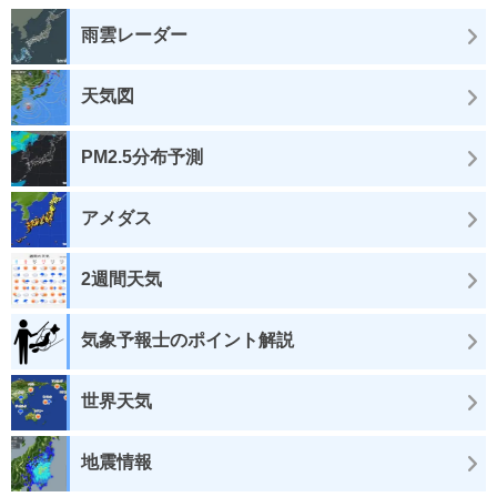
雨雲レーダー
天気図
PM2.5分布予測
アメダス
2週間天気
気象予報士のポイント解説
世界天気
地震情報