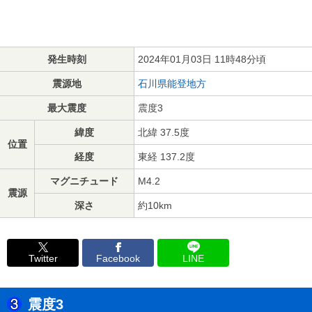
発生時刻
2024年01月03日 11時48分頃
震源地
石川県能登地方
最大震度
震度3
緯度
北緯 37.5度
位置
経度
東経 137.2度
マグニチュード
M4.2
震源
深さ
約10km
Twitter
Facebook
LINE
震度3