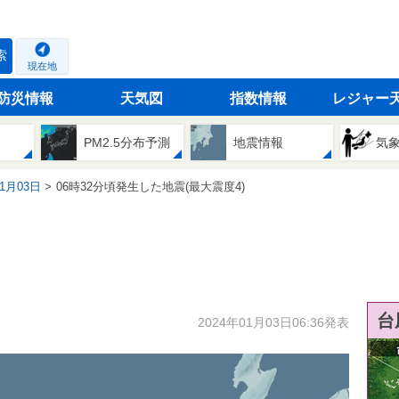
索
現在地
防災情報
天気図
指数情報
レジャー
PM2.5分布予測
地震情報
気
01月03日
06時32分頃発生した地震(最大震度4)
台
2024年01月03日06:36発表