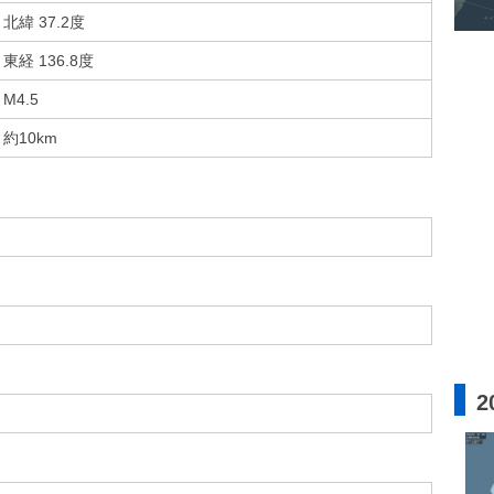
北緯 37.2度
東経 136.8度
M4.5
約10km
2