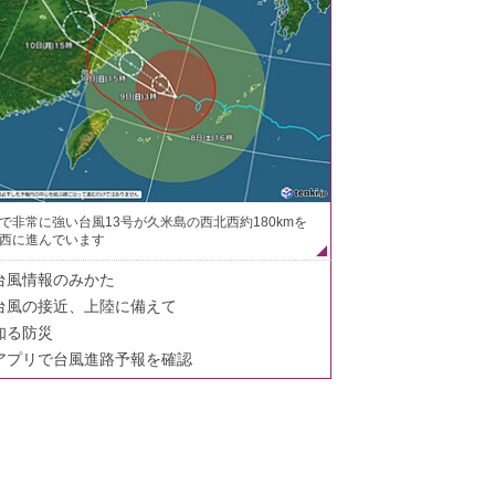
で非常に強い台風13号が久米島の西北西約180kmを
西に進んでいます
台風情報のみかた
台風の接近、上陸に備えて
知る防災
アプリで台風進路予報を確認