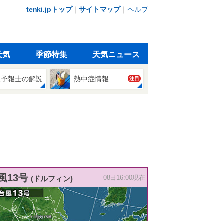
tenki.jpトップ
｜
サイトマップ
｜
ヘルプ
天気
季節特集
天気ニュース
象予報士の解説
熱中症情報
注目
風13号
(ドルフィン)
08日16:00現在