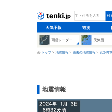
tenki.jp
検
天気予報
観測
雨雲レーダー
天気図
トップ
地震情報
過去の地震情報
2024年
地震情報