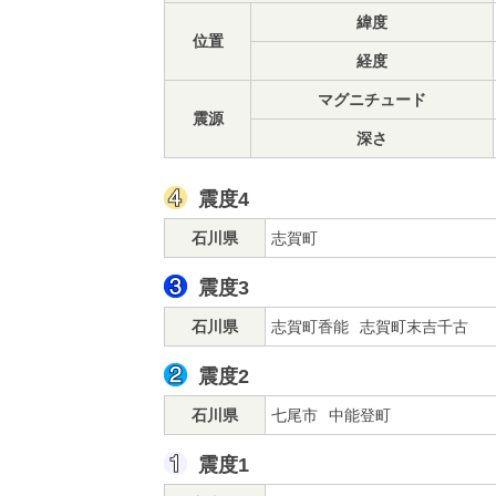
緯度
位置
経度
マグニチュード
震源
深さ
震度4
石川県
志賀町
震度3
石川県
志賀町香能
志賀町末吉千古
震度2
石川県
七尾市
中能登町
震度1