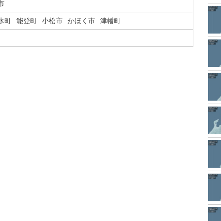
市
水町
能登町
小松市
かほく市
津幡町