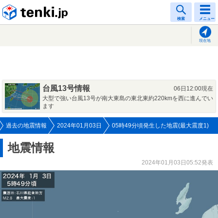
tenki.jp
検索
メニュー
現在地
台風13号情報
06日12:00現在
大型で強い台風13号が南大東島の東北東約220kmを西に進んでい
ます
過去の地震情報
2024年01月03日
05時49分頃発生した地震(最大震度1)
地震情報
2024年01月03日05:52発表