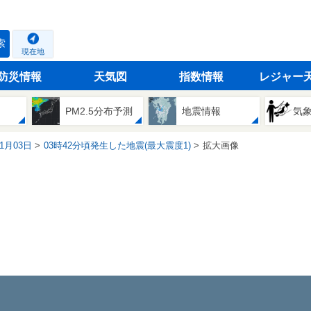
索
現在地
防災情報
天気図
指数情報
レジャー
PM2.5分布予測
地震情報
気
01月03日
03時42分頃発生した地震(最大震度1)
拡大画像