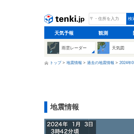
tenki.jp
検
天気予報
観測
雨雲レーダー
天気図
トップ
地震情報
過去の地震情報
2024年
地震情報