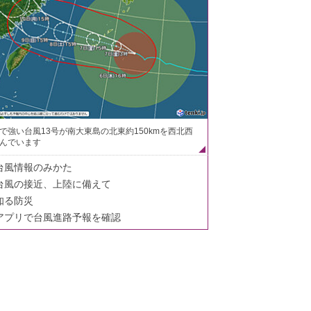
で強い台風13号が南大東島の北東約150kmを西北西
んでいます
台風情報のみかた
台風の接近、上陸に備えて
知る防災
アプリで台風進路予報を確認