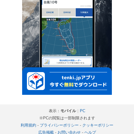
表示：
モバイル
｜
PC
※PCの閲覧は一部制限されます
利用規約
-
プライバシーポリシー
-
クッキーポリシー
広告掲載
-
お問い合わせ
-
ヘルプ