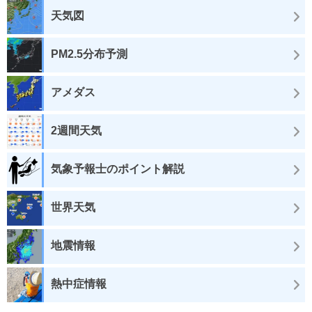
天気図
PM2.5分布予測
アメダス
2週間天気
気象予報士のポイント解説
世界天気
地震情報
熱中症情報