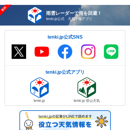
雨雲レーダーで雨を回避！
tenki.jp公式 天気予報アプリ
tenki.jp公式SNS
tenki.jp公式アプリ
tenki.jp
tenki.jp 登山天気