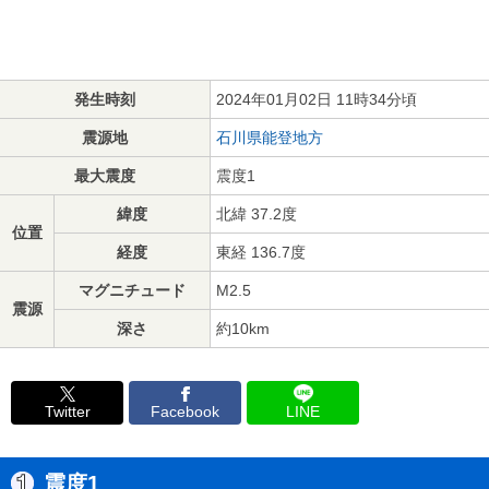
発生時刻
2024年01月02日 11時34分頃
震源地
石川県能登地方
最大震度
震度1
緯度
北緯 37.2度
位置
経度
東経 136.7度
マグニチュード
M2.5
震源
深さ
約10km
Twitter
Facebook
LINE
震度1