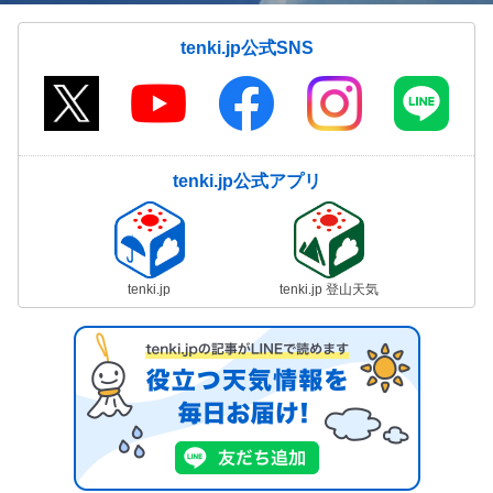
tenki.jp公式SNS
tenki.jp公式アプリ
tenki.jp
tenki.jp 登山天気