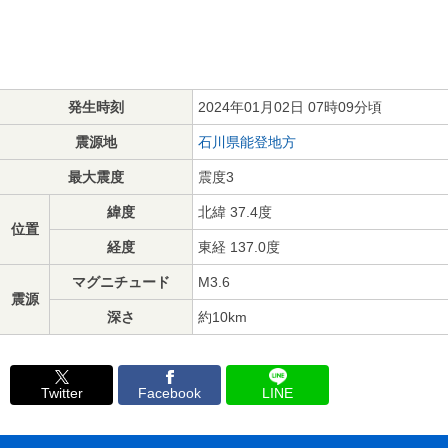
発生時刻
2024年01月02日 07時09分頃
震源地
石川県能登地方
最大震度
震度3
緯度
北緯 37.4度
位置
経度
東経 137.0度
マグニチュード
M3.6
震源
深さ
約10km
Twitter
Facebook
LINE