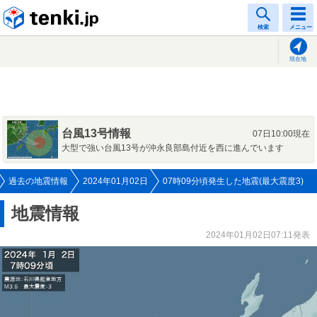
tenki.jp
検索
メニュー
現在地
台風13号情報
07日10:00現在
大型で強い台風13号が沖永良部島付近を西に進んでいます
過去の地震情報
2024年01月02日
07時09分頃発生した地震(最大震度3)
地震情報
2024年01月02日07:11発表