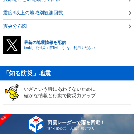
震度3以上の地域別観測回数
震央分布図
最新の地震情報を配信
tenki.jp公式X（旧Twitter）をご利用ください。
「知る防災」地震
いざという時にあわてないために
確かな情報と行動で防災力アップ
雨雲レーダーで雨を回避！
tenki.jp公式 天気予報アプリ