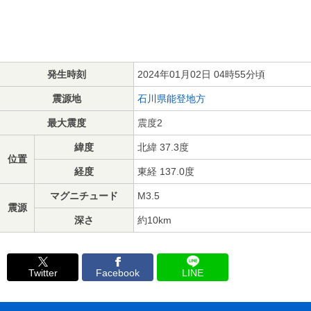
発生時刻
2024年01月02日 04時55分頃
震源地
石川県能登地方
最大震度
震度2
緯度
北緯 37.3度
位置
経度
東経 137.0度
マグニチュード
M3.5
震源
深さ
約10km
Twitter
Facebook
LINE