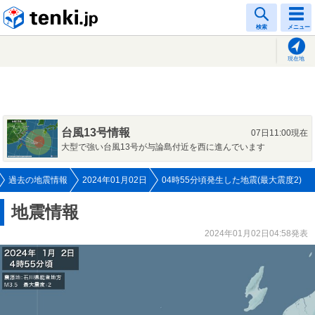
tenki.jp
検索
メニュー
現在地
台風13号情報
07日11:00現在
大型で強い台風13号が与論島付近を西に進んでいます
過去の地震情報
2024年01月02日
04時55分頃発生した地震(最大震度2)
地震情報
2024年01月02日04:58発表