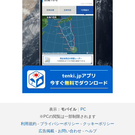
表示：
モバイル
｜
PC
※PCの閲覧は一部制限されます
利用規約
-
プライバシーポリシー
-
クッキーポリシー
広告掲載
-
お問い合わせ
-
ヘルプ