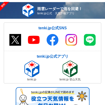
雨雲レーダーで雨を回避！
tenki.jp公式 天気予報アプリ
tenki.jp公式SNS
tenki.jp公式アプリ
tenki.jp
tenki.jp 登山天気