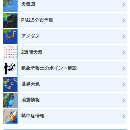
天気図
PM2.5分布予測
アメダス
2週間天気
気象予報士のポイント解説
世界天気
地震情報
熱中症情報