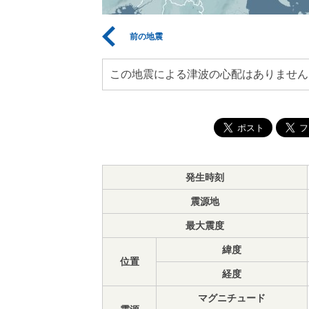
前の地震
この地震による津波の心配はありません
発生時刻
震源地
最大震度
緯度
位置
経度
マグニチュード