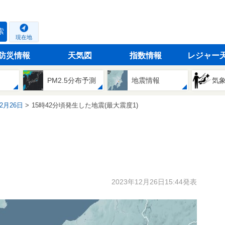
索
現在地
防災情報
天気図
指数情報
レジャー
PM2.5分布予測
地震情報
気
12月26日
15時42分頃発生した地震(最大震度1)
2023年12月26日15:44発表