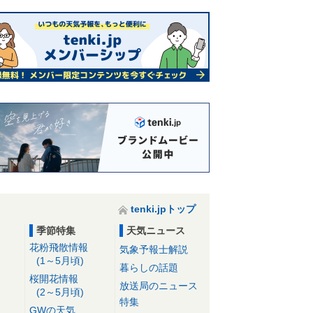
tenki.jpトップ
季節特集
天気ニュース
花粉飛散情報
気象予報士解説
(1～5月頃)
暮らしの話題
桜開花情報
放送局のニュース
(2～5月頃)
特集
GWの天気