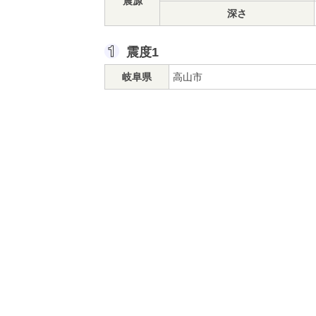
震源
深さ
震度1
岐阜県
高山市