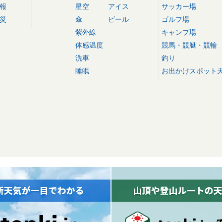
報
星空
アイス
サッカー場
災
傘
ビール
ゴルフ場
紫外線
キャンプ場
体感温度
競馬・競艇・競輪
洗車
釣り
睡眠
お出かけスポット