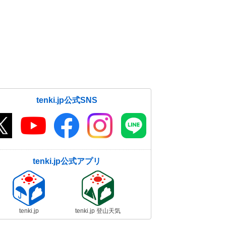
tenki.jp公式SNS
tenki.jp公式アプリ
tenki.jp
tenki.jp 登山天気