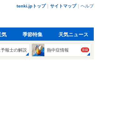
tenki.jpトップ
｜
サイトマップ
｜
ヘルプ
天気
季節特集
天気ニュース
象予報士の解説
熱中症情報
注目