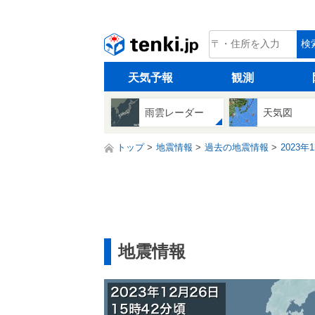
tenki.jp
検
天気予報
観測
雨雲レーダー
天気図
トップ
地震情報
過去の地震情報
2023年
地震情報