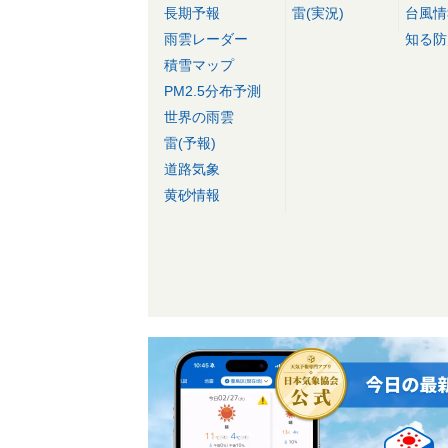
長期予報
雷(実況)
台風情
雨雲レーダー
知る防
積雪マップ
PM2.5分布予測
世界の雨雲
雷(予報)
道路気象
黄砂情報