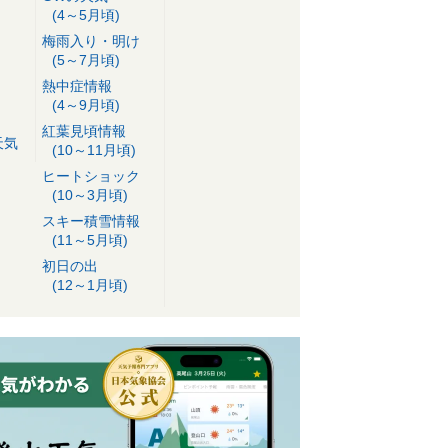
(4～5月頃)
梅雨入り・明け
(5～7月頃)
熱中症情報
(4～9月頃)
紅葉見頃情報
天気
(10～11月頃)
ヒートショック
(10～3月頃)
スキー積雪情報
(11～5月頃)
初日の出
(12～1月頃)