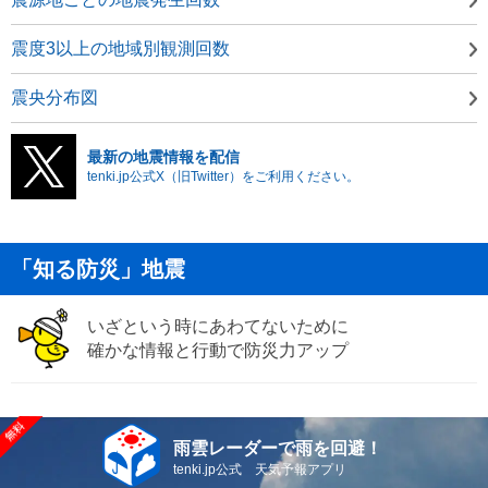
震度3以上の地域別観測回数
震央分布図
最新の地震情報を配信
tenki.jp公式X（旧Twitter）をご利用ください。
「知る防災」地震
いざという時にあわてないために
確かな情報と行動で防災力アップ
雨雲レーダーで雨を回避！
tenki.jp公式 天気予報アプリ