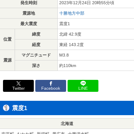
発生時刻
2023年12月24日 20時55分頃
震源地
十勝地方中部
最大震度
震度1
緯度
北緯 42.9度
位置
経度
東経 143.2度
マグニチュード
M3.8
震源
深さ
約110km
Twitter
Facebook
LINE
震度1
北海道
安平町
むかわ町
新得町
帯広市
十勝清水町