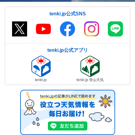
tenki.jp公式SNS
tenki.jp公式アプリ
tenki.jp
tenki.jp 登山天気