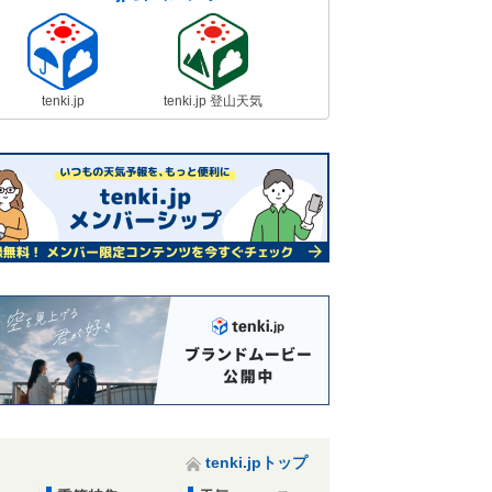
tenki.jp
tenki.jp 登山天気
tenki.jpトップ