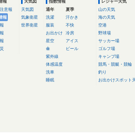
情報
天気図
指数情報
レジャー天気
注意報
天気図
通年
夏季
山の天気
情報
気象衛星
洗濯
汗かき
海の天気
報
世界衛星
服装
不快
空港
報
お出かけ
冷房
野球場
報
星空
アイス
サッカー場
災
傘
ビール
ゴルフ場
紫外線
キャンプ場
体感温度
競馬・競艇・競輪
洗車
釣り
睡眠
お出かけスポット