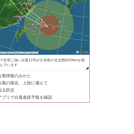
で非常に強い台風13号が久米島の北北西約50kmを南
んでいます
台風情報のみかた
台風の接近、上陸に備えて
知る防災
アプリで台風進路予報を確認