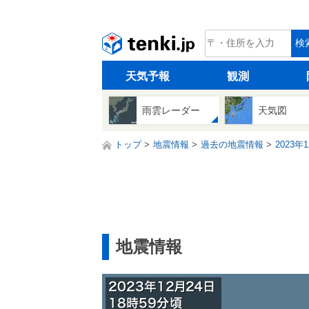
tenki.jp
検
天気予報
観測
雨雲レーダー
天気図
トップ
地震情報
過去の地震情報
2023年
地震情報