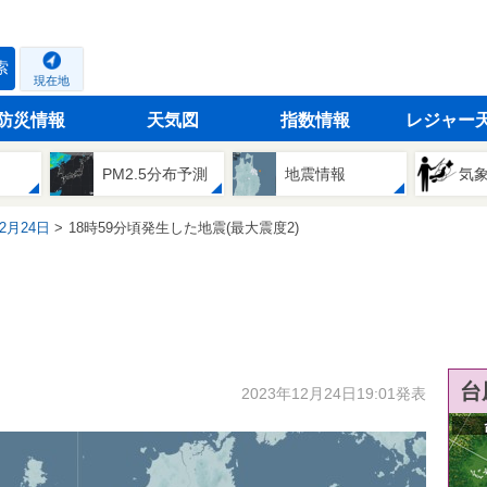
索
現在地
防災情報
天気図
指数情報
レジャー
PM2.5分布予測
地震情報
気
12月24日
18時59分頃発生した地震(最大震度2)
台
2023年12月24日19:01発表