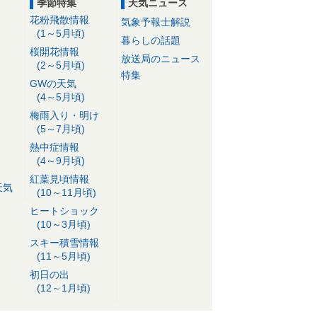
季節特集
天気ニュース
花粉飛散情報
気象予報士解説
(1～5月頃)
暮らしの話題
桜開花情報
放送局のニュース
(2～5月頃)
特集
GWの天気
(4～5月頃)
梅雨入り・明け
(5～7月頃)
熱中症情報
(4～9月頃)
紅葉見頃情報
天気
(10～11月頃)
ヒートショック
(10～3月頃)
スキー積雪情報
(11～5月頃)
初日の出
(12～1月頃)