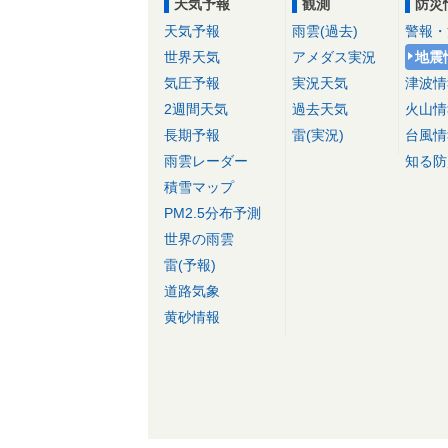
天気予報
観測
防災
天気予報
雨雲(過去)
警報・
世界天気
アメダス実況
地震
気圧予報
実況天気
津波情
2週間天気
過去天気
火山情
長期予報
雷(実況)
台風情
雨雲レーダー
知る防
積雪マップ
PM2.5分布予測
世界の雨雲
雷(予報)
道路気象
黄砂情報