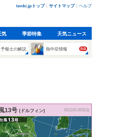
tenki.jpトップ
｜
サイトマップ
｜
ヘルプ
天気
季節特集
天気ニュース
象予報士の解説
熱中症情報
注目
風13号
(ドルフィン)
08日05:00現在