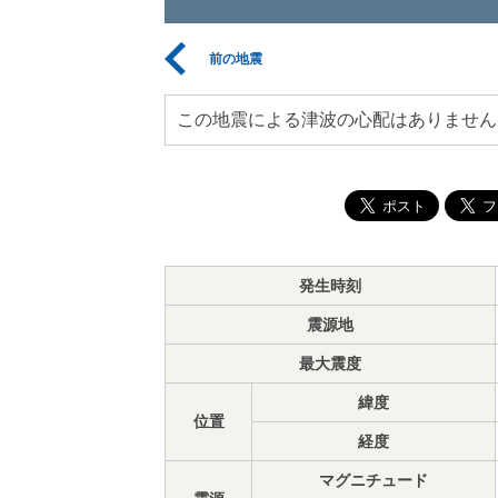
前の地震
この地震による津波の心配はありません
発生時刻
震源地
最大震度
緯度
位置
経度
マグニチュード