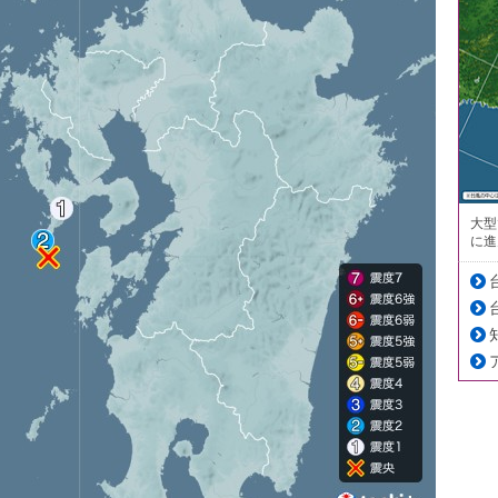
大型
に進