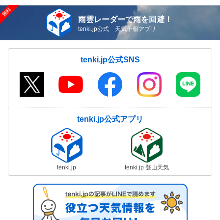
雨雲レーダーで雨を回避！
tenki.jp公式 天気予報アプリ
tenki.jp公式SNS
tenki.jp公式アプリ
tenki.jp
tenki.jp 登山天気