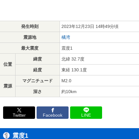
発生時刻
2023年12月23日 14時49分頃
震源地
橘湾
最大震度
震度1
緯度
北緯 32.7度
位置
経度
東経 130.1度
マグニチュード
M2.0
震源
深さ
約10km
Twitter
Facebook
LINE
震度1