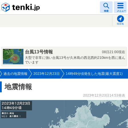
tenki.jp
検索
メニュー
現在地
台風13号情報
08日21:00現在
大型で非常に強い台風13号が久米島の西北西約210kmを西に進ん
でいます
過去の地震情報
2023年12月23日
14時49分頃発生した地震(最大震度1)
地震情報
2023年12月23日14:53発表