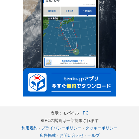
表示：
モバイル
｜
PC
※PCの閲覧は一部制限されます
利用規約
-
プライバシーポリシー
-
クッキーポリシー
広告掲載
-
お問い合わせ
-
ヘルプ