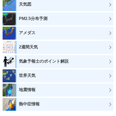
天気図
PM2.5分布予測
アメダス
2週間天気
気象予報士のポイント解説
世界天気
地震情報
熱中症情報