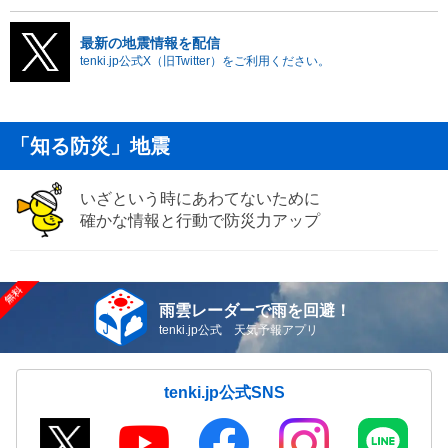
最新の地震情報を配信
tenki.jp公式X（旧Twitter）をご利用ください。
「知る防災」地震
いざという時にあわてないために
確かな情報と行動で防災力アップ
雨雲レーダーで雨を回避！
tenki.jp公式 天気予報アプリ
tenki.jp公式SNS