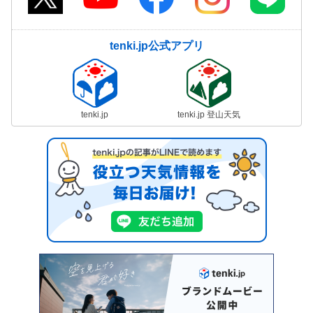
tenki.jp公式アプリ
tenki.jp
tenki.jp 登山天気