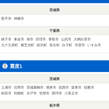
茨城県
取手市
神栖市
千葉県
銚子市
東金市
旭市
匝瑳市
香取市
山武市
大網白里市
九十九里町
横芝光町
睦沢町
長生村
白子町
市原市
いすみ市
震度1
茨城県
土浦市
石岡市
茨城鹿嶋市
潮来市
筑西市
坂東市
稲敷市
鉾田市
利根町
水戸市
笠間市
那珂市
小美玉市
栃木県