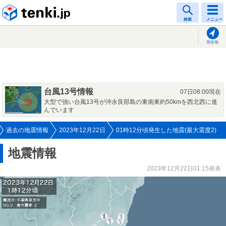
tenki.jp
検索
メニュー
現在地
台風13号情報
07日08:00現在
大型で強い台風13号が沖永良部島の東南東約50kmを西北西に進
んでいます
過去の地震情報
2023年12月22日
01時12分頃発生した地震(最大震度2)
地震情報
2023年12月22日01:15発表