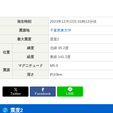
発生時刻
2023年12月22日 01時12分頃
震源地
千葉県東方沖
最大震度
震度2
緯度
北緯 35.2度
位置
経度
東経 141.2度
マグニチュード
M5.0
震源
深さ
約10km
Twitter
Facebook
LINE
震度2