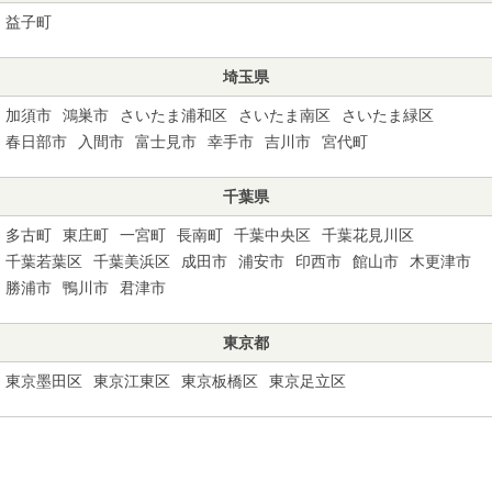
益子町
埼玉県
加須市
鴻巣市
さいたま浦和区
さいたま南区
さいたま緑区
春日部市
入間市
富士見市
幸手市
吉川市
宮代町
千葉県
多古町
東庄町
一宮町
長南町
千葉中央区
千葉花見川区
千葉若葉区
千葉美浜区
成田市
浦安市
印西市
館山市
木更津市
勝浦市
鴨川市
君津市
東京都
東京墨田区
東京江東区
東京板橋区
東京足立区