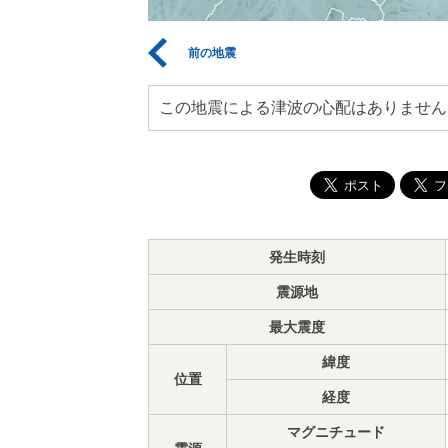
前の地震
この地震による津波の心配はありません
発生時刻
震源地
最大震度
緯度
位置
経度
マグニチュード