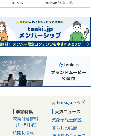
tenki.jp
tenki.jp 登山天気
tenki.jpトップ
季節特集
天気ニュース
花粉飛散情報
気象予報士解説
(1～5月頃)
暮らしの話題
桜開花情報
放送局のニュース