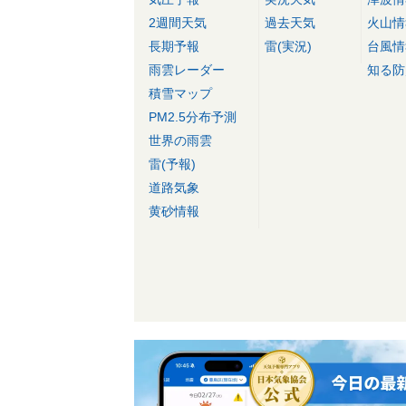
2週間天気
過去天気
火山情
長期予報
雷(実況)
台風情
雨雲レーダー
知る防
積雪マップ
PM2.5分布予測
世界の雨雲
雷(予報)
道路気象
黄砂情報