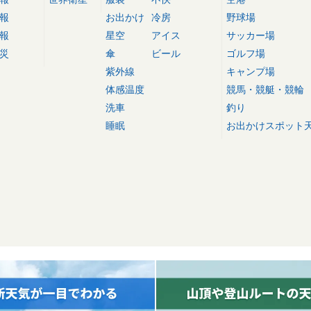
報
お出かけ
冷房
野球場
報
星空
アイス
サッカー場
災
傘
ビール
ゴルフ場
紫外線
キャンプ場
体感温度
競馬・競艇・競輪
洗車
釣り
睡眠
お出かけスポット