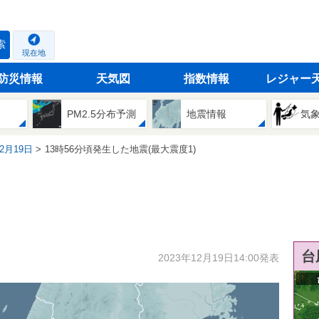
索
現在地
防災情報
天気図
指数情報
レジャー
PM2.5分布予測
地震情報
気
12月19日
13時56分頃発生した地震(最大震度1)
台
2023年12月19日14:00発表