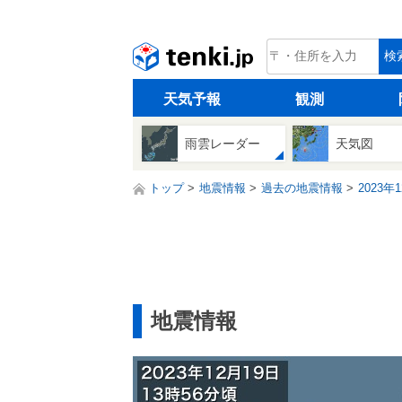
tenki.jp
検
天気予報
観測
雨雲レーダー
天気図
トップ
地震情報
過去の地震情報
2023年
地震情報