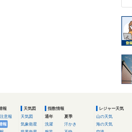
情報
天気図
指数情報
レジャー天気
注意報
天気図
通年
夏季
山の天気
情報
気象衛星
洗濯
汗かき
海の天気
報
世界衛星
服装
不快
空港