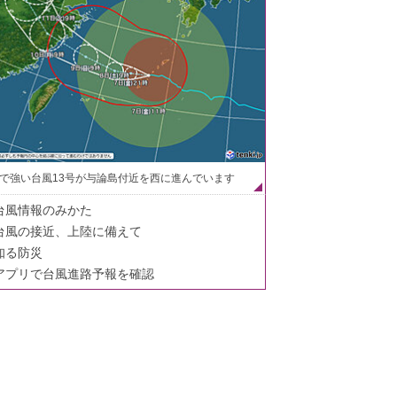
で強い台風13号が与論島付近を西に進んでいます
台風情報のみかた
台風の接近、上陸に備えて
知る防災
アプリで台風進路予報を確認