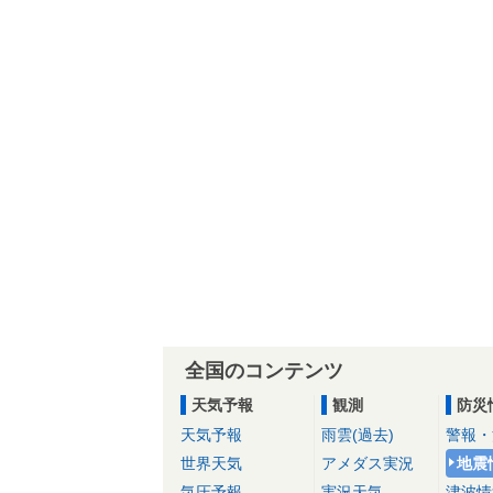
全国のコンテンツ
天気予報
観測
防災
天気予報
雨雲(過去)
警報・
世界天気
アメダス実況
地震
気圧予報
実況天気
津波情