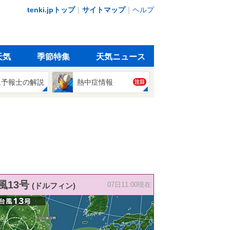
tenki.jpトップ
｜
サイトマップ
｜
ヘルプ
天気
季節特集
天気ニュース
象予報士の解説
熱中症情報
注目
風13号
(ドルフィン)
07日11:00現在