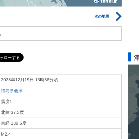
次の地震
。
2023年12月19日 13時56分頃
福島県会津
震度1
北緯 37.3度
東経 139.5度
M2.4