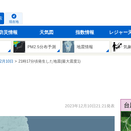
索
現在地
防災情報
天気図
指数情報
レジャー
PM2.5分布予測
地震情報
気
12月10日
21時17分頃発生した地震(最大震度1)
台
2023年12月10日21:21発表