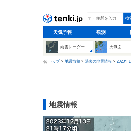
tenki.jp
検
天気予報
観測
雨雲レーダー
天気図
トップ
地震情報
過去の地震情報
2023年
地震情報