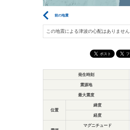
前の地震
この地震による津波の心配はありません
発生時刻
震源地
最大震度
緯度
位置
経度
マグニチュード