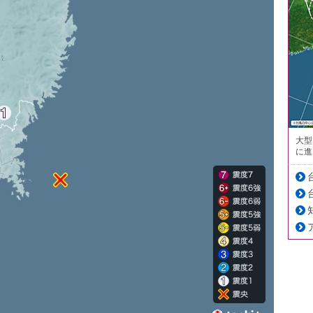
大型
に進