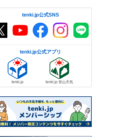
tenki.jp公式SNS
tenki.jp公式アプリ
tenki.jp
tenki.jp 登山天気