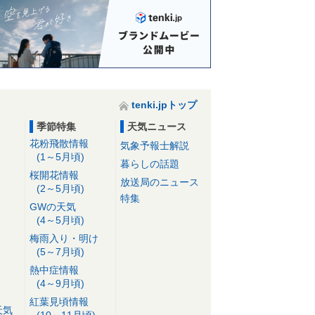
tenki.jpトップ
季節特集
天気ニュース
花粉飛散情報
気象予報士解説
(1～5月頃)
暮らしの話題
桜開花情報
放送局のニュース
(2～5月頃)
特集
GWの天気
(4～5月頃)
梅雨入り・明け
(5～7月頃)
熱中症情報
(4～9月頃)
紅葉見頃情報
天気
(10～11月頃)