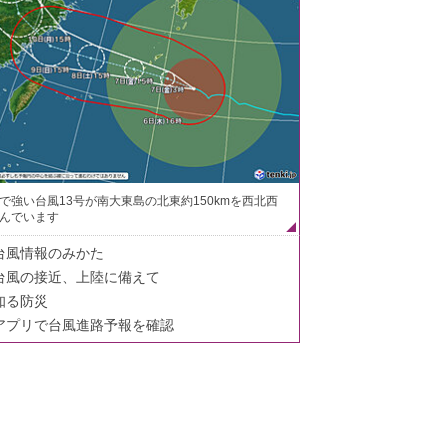
で強い台風13号が南大東島の北東約150kmを西北西
んでいます
台風情報のみかた
台風の接近、上陸に備えて
知る防災
アプリで台風進路予報を確認