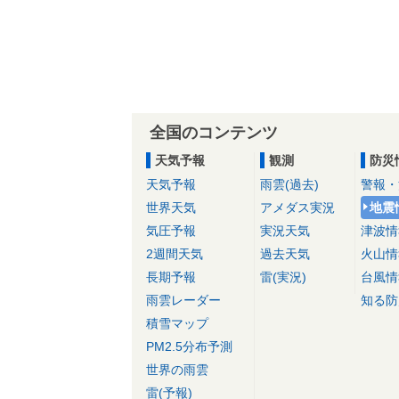
全国のコンテンツ
天気予報
観測
防災
天気予報
雨雲(過去)
警報・
世界天気
アメダス実況
地震
気圧予報
実況天気
津波情
2週間天気
過去天気
火山情
長期予報
雷(実況)
台風情
雨雲レーダー
知る防
積雪マップ
PM2.5分布予測
世界の雨雲
雷(予報)