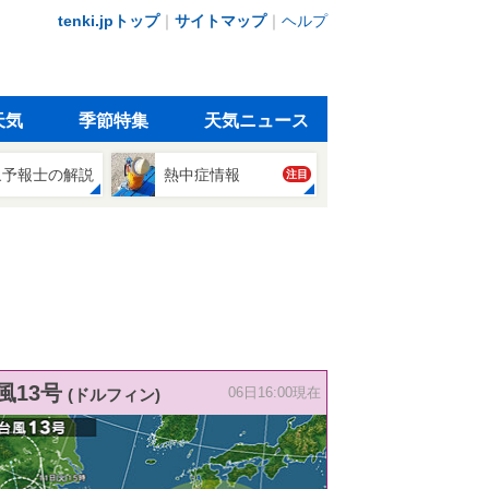
tenki.jpトップ
｜
サイトマップ
｜
ヘルプ
天気
季節特集
天気ニュース
象予報士の解説
熱中症情報
注目
風13号
(ドルフィン)
06日16:00現在