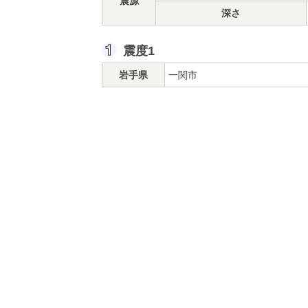
震源
深さ
震度1
岩手県
一関市