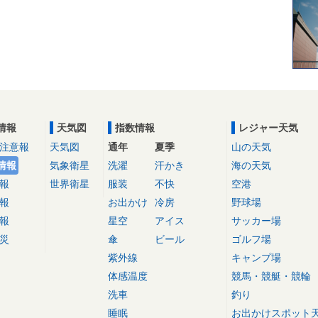
情報
天気図
指数情報
レジャー天気
注意報
天気図
通年
夏季
山の天気
情報
気象衛星
洗濯
汗かき
海の天気
報
世界衛星
服装
不快
空港
報
お出かけ
冷房
野球場
報
星空
アイス
サッカー場
災
傘
ビール
ゴルフ場
紫外線
キャンプ場
体感温度
競馬・競艇・競輪
洗車
釣り
睡眠
お出かけスポット