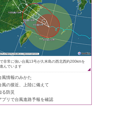
で非常に強い台風13号が久米島の西北西約200kmを
進んでいます
台風情報のみかた
台風の接近、上陸に備えて
知る防災
アプリで台風進路予報を確認