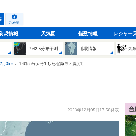
索
現在地
防災情報
天気図
指数情報
レジャー
PM2.5分布予測
地震情報
気
12月05日
17時55分頃発生した地震(最大震度1)
台
2023年12月05日17:58発表