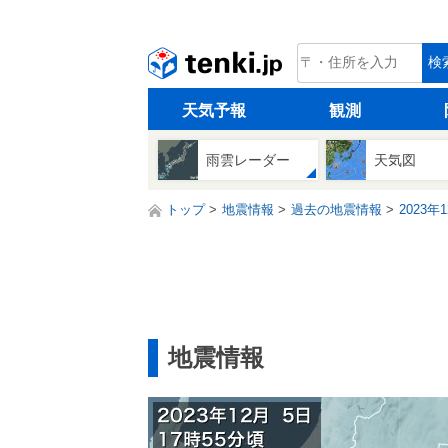
tenki.jp
検
天気予報
観測
雨雲レーダー
天気図
トップ
地震情報
過去の地震情報
2023年
地震情報