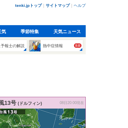
tenki.jpトップ
｜
サイトマップ
｜
ヘルプ
天気
季節特集
天気ニュース
象予報士の解説
熱中症情報
注目
風13号
(ドルフィン)
08日20:00現在