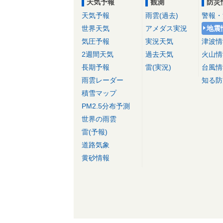
天気予報
観測
防災
天気予報
雨雲(過去)
警報・
世界天気
アメダス実況
地震
気圧予報
実況天気
津波情
2週間天気
過去天気
火山情
長期予報
雷(実況)
台風情
雨雲レーダー
知る防
積雪マップ
PM2.5分布予測
世界の雨雲
雷(予報)
道路気象
黄砂情報