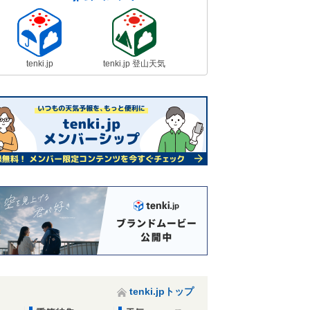
tenki.jp
tenki.jp 登山天気
tenki.jpトップ