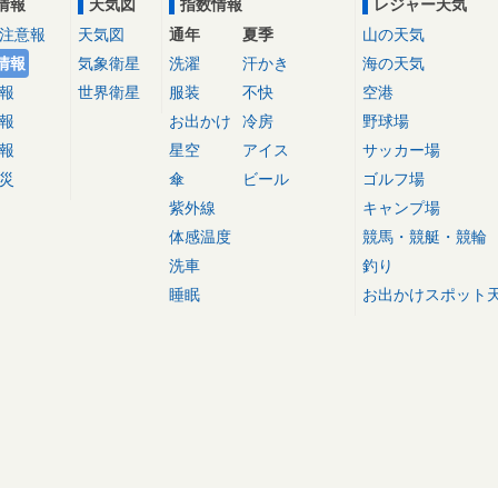
情報
天気図
指数情報
レジャー天気
注意報
天気図
通年
夏季
山の天気
情報
気象衛星
洗濯
汗かき
海の天気
報
世界衛星
服装
不快
空港
報
お出かけ
冷房
野球場
報
星空
アイス
サッカー場
災
傘
ビール
ゴルフ場
紫外線
キャンプ場
体感温度
競馬・競艇・競輪
洗車
釣り
睡眠
お出かけスポット