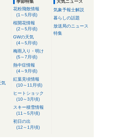
季節特集
天気ニュース
花粉飛散情報
気象予報士解説
(1～5月頃)
暮らしの話題
桜開花情報
放送局のニュース
(2～5月頃)
特集
GWの天気
(4～5月頃)
梅雨入り・明け
(5～7月頃)
熱中症情報
(4～9月頃)
紅葉見頃情報
天気
(10～11月頃)
ヒートショック
(10～3月頃)
スキー積雪情報
(11～5月頃)
初日の出
(12～1月頃)