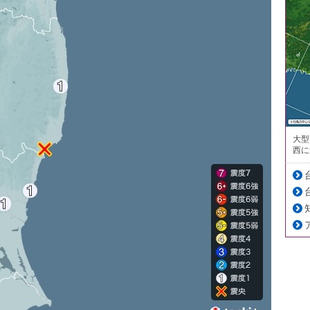
大型
西に