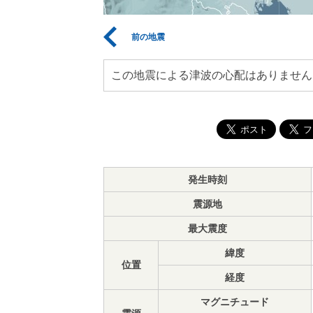
前の地震
この地震による津波の心配はありません
発生時刻
震源地
最大震度
緯度
位置
経度
マグニチュード