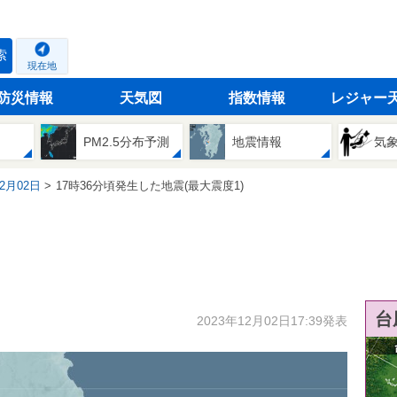
索
現在地
防災情報
天気図
指数情報
レジャー
PM2.5分布予測
地震情報
気
12月02日
17時36分頃発生した地震(最大震度1)
台
2023年12月02日17:39発表