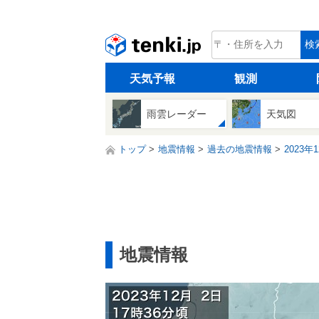
tenki.jp
検
天気予報
観測
雨雲レーダー
天気図
トップ
地震情報
過去の地震情報
2023年
地震情報