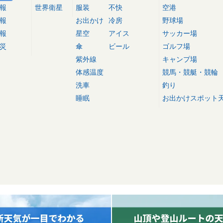
報
世界衛星
服装
不快
空港
報
お出かけ
冷房
野球場
報
星空
アイス
サッカー場
災
傘
ビール
ゴルフ場
紫外線
キャンプ場
体感温度
競馬・競艇・競輪
洗車
釣り
睡眠
お出かけスポット