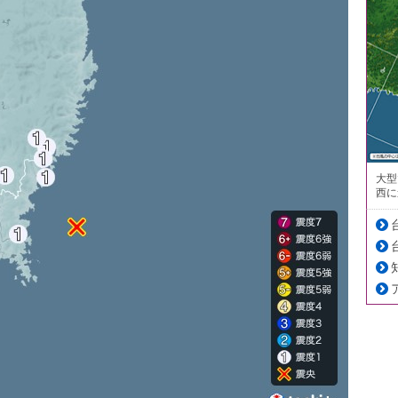
大型
西に