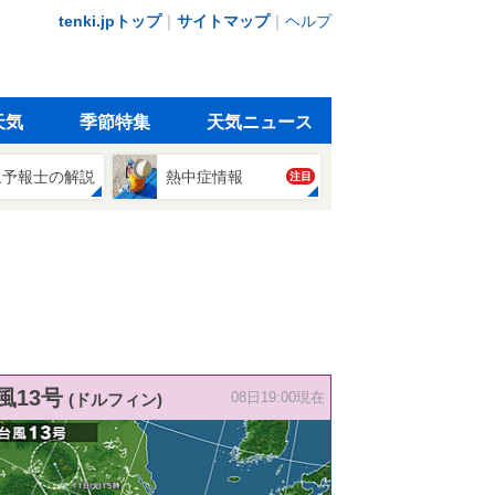
tenki.jpトップ
｜
サイトマップ
｜
ヘルプ
天気
季節特集
天気ニュース
象予報士の解説
熱中症情報
注目
風13号
(ドルフィン)
08日19:00現在