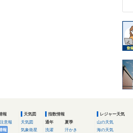
情報
天気図
指数情報
レジャー天気
注意報
天気図
通年
夏季
山の天気
情報
気象衛星
洗濯
汗かき
海の天気