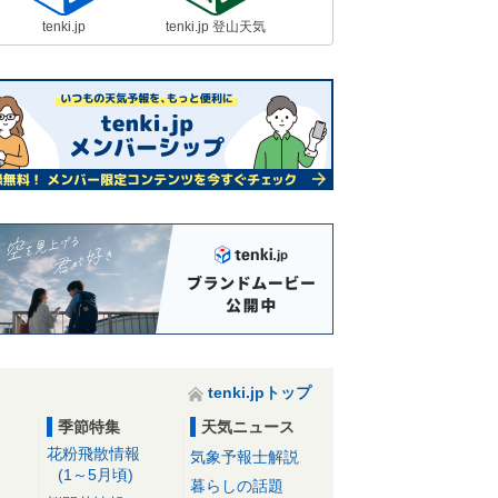
tenki.jp
tenki.jp 登山天気
tenki.jpトップ
季節特集
天気ニュース
花粉飛散情報
気象予報士解説
(1～5月頃)
暮らしの話題