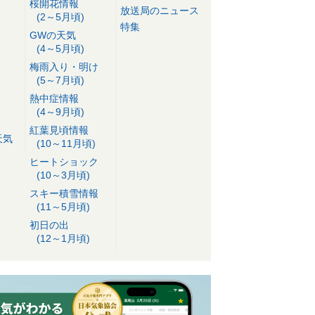
桜開花情報
放送局のニュース
(2～5月頃)
特集
GWの天気
(4～5月頃)
梅雨入り・明け
(5～7月頃)
熱中症情報
(4～9月頃)
紅葉見頃情報
天気
(10～11月頃)
ヒートショック
(10～3月頃)
スキー積雪情報
(11～5月頃)
初日の出
(12～1月頃)