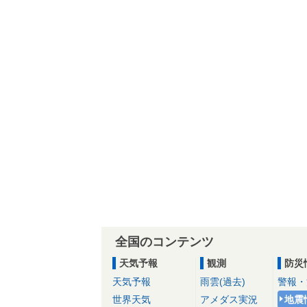
全国のコンテンツ
天気予報
観測
防災
天気予報
雨雲(過去)
警報・
世界天気
アメダス実況
地震