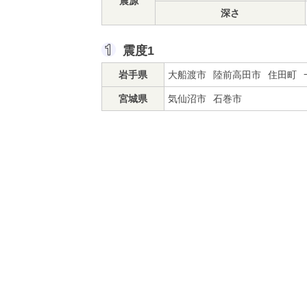
震源
深さ
震度1
岩手県
大船渡市
陸前高田市
住田町
宮城県
気仙沼市
石巻市