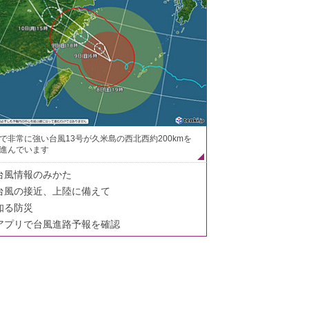
で非常に強い台風13号が久米島の西北西約200kmを
進んでいます
台風情報のみかた
台風の接近、上陸に備えて
知る防災
アプリで台風進路予報を確認