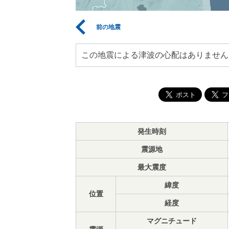
前の地震
この地震による津波の心配はありません
発生時刻
震源地
最大震度
緯度
位置
経度
マグニチュード