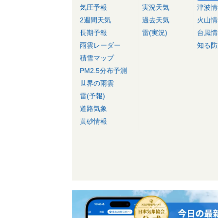
気圧予報
実況天気
津波情
2週間天気
過去天気
火山情
長期予報
雷(実況)
台風情
雨雲レーダー
知る防
積雪マップ
PM2.5分布予測
世界の雨雲
雷(予報)
道路気象
黄砂情報