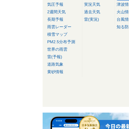
気圧予報
実況天気
津波情
2週間天気
過去天気
火山情
長期予報
雷(実況)
台風情
雨雲レーダー
知る防
積雪マップ
PM2.5分布予測
世界の雨雲
雷(予報)
道路気象
黄砂情報