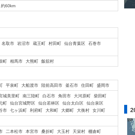
約60km
名取市
岩沼市
蔵王町
村田町
仙台青葉区
石巻市
俣町
相馬市
大熊町
飯舘村
町
平泉町
大船渡市
陸前高田市
釜石市
住田町
盛岡市
宮城美里町
南三陸町
白石市
角田市
大河原町
柴田町
元町
仙台宮城野区
仙台若林区
仙台太白区
仙台泉区
2
谷市
七ヶ浜町
利府町
大和町
大郷町
大衡村
女川町
市
二本松市
本宮市
桑折町
大玉村
天栄村
棚倉町