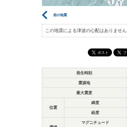
前の地震
この地震による津波の心配はありません
発生時刻
震源地
最大震度
緯度
位置
経度
マグニチュード