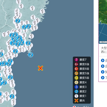
大型
西に