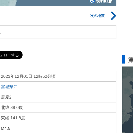
次の地震
。
2023年12月01日 12時52分頃
宮城県沖
震度2
北緯 38.0度
東経 141.8度
M4.5