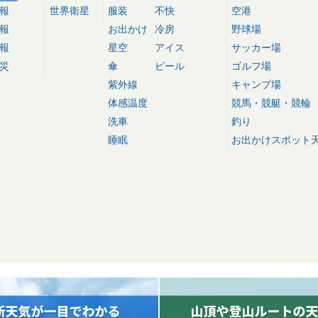
報
世界衛星
服装
不快
空港
報
お出かけ
冷房
野球場
報
星空
アイス
サッカー場
災
傘
ビール
ゴルフ場
紫外線
キャンプ場
体感温度
競馬・競艇・競輪
洗車
釣り
睡眠
お出かけスポット