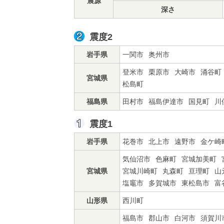
震源
深さ
震度2
岩手県
一関市
奥州市
登米市
栗原市
大崎市
涌谷町
宮城県
松島町
福島県
田村市
福島伊達市
国見町
川
震度1
岩手県
花巻市
北上市
遠野市
金ケ崎
気仙沼市
色麻町
宮城加美町
宮城県
宮城川崎町
丸森町
亘理町
山
塩竈市
多賀城市
東松島市
富
山形県
西川町
福島市
郡山市
白河市
須賀川