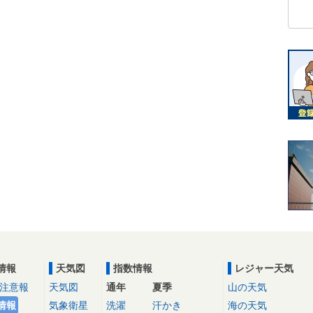
情報
天気図
指数情報
レジャー天気
注意報
天気図
通年
夏季
山の天気
情報
気象衛星
洗濯
汗かき
海の天気