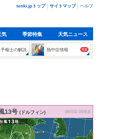
tenki.jpトップ
｜
サイトマップ
｜
ヘルプ
天気
季節特集
天気ニュース
象予報士の解説
熱中症情報
注目
風13号
(ドルフィン)
08日02:00現在