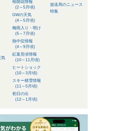
桜開花情報
放送局のニュース
(2～5月頃)
特集
GWの天気
(4～5月頃)
梅雨入り・明け
(5～7月頃)
熱中症情報
(4～9月頃)
紅葉見頃情報
天気
(10～11月頃)
ヒートショック
(10～3月頃)
スキー積雪情報
(11～5月頃)
初日の出
(12～1月頃)