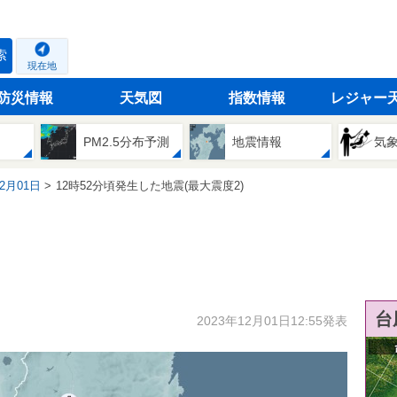
索
現在地
防災情報
天気図
指数情報
レジャー
PM2.5分布予測
地震情報
気
12月01日
12時52分頃発生した地震(最大震度2)
台
2023年12月01日12:55発表