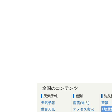
全国のコンテンツ
天気予報
観測
防災
天気予報
雨雲(過去)
警報・
世界天気
アメダス実況
地震