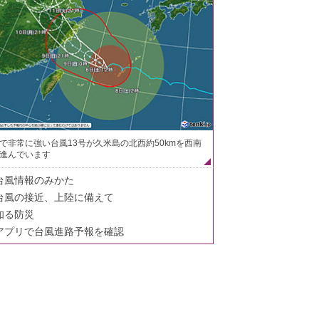
で非常に強い台風13号が久米島の北西約50kmを西南
進んでいます
台風情報のみかた
台風の接近、上陸に備えて
知る防災
アプリで台風進路予報を確認