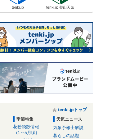
tenki.jp
tenki.jp 登山天気
tenki.jpトップ
季節特集
天気ニュース
花粉飛散情報
気象予報士解説
(1～5月頃)
暮らしの話題