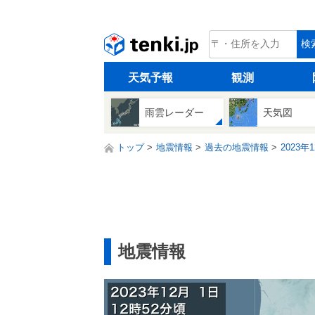
tenki.jp
検
天気予報
観測
雨雲レーダー
天気図
トップ
地震情報
過去の地震情報
2023年
地震情報