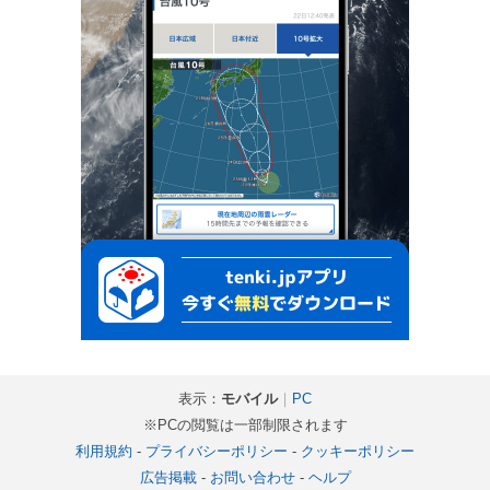
表示：
モバイル
｜
PC
※PCの閲覧は一部制限されます
利用規約
-
プライバシーポリシー
-
クッキーポリシー
広告掲載
-
お問い合わせ
-
ヘルプ