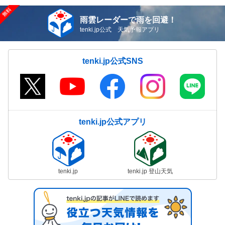
雨雲レーダーで雨を回避！
tenki.jp公式 天気予報アプリ
tenki.jp公式SNS
tenki.jp公式アプリ
tenki.jp
tenki.jp 登山天気