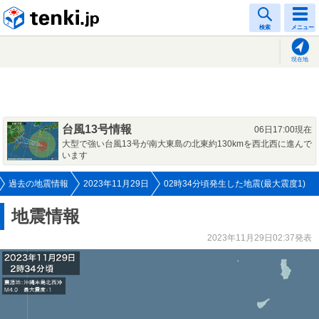
tenki.jp
検索
メニュー
現在地
台風13号情報
06日17:00現在
大型で強い台風13号が南大東島の北東約130kmを西北西に進んで
います
過去の地震情報
2023年11月29日
02時34分頃発生した地震(最大震度1)
地震情報
2023年11月29日02:37発表