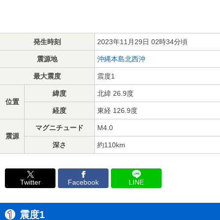
発生時刻
2023年11月29日 02時34分頃
震源地
沖縄本島北西沖
最大震度
震度1
緯度
北緯 26.9度
位置
経度
東経 126.9度
マグニチュード
M4.0
震源
深さ
約110km
Twitter
Facebook
LINE
震度1