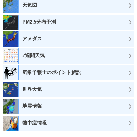
天気図
PM2.5分布予測
アメダス
2週間天気
気象予報士のポイント解説
世界天気
地震情報
熱中症情報