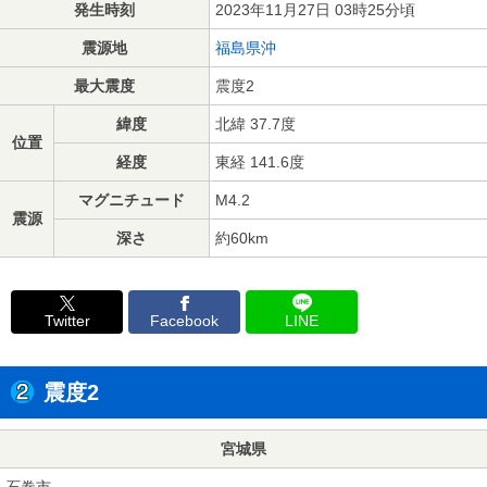
発生時刻
2023年11月27日 03時25分頃
震源地
福島県沖
最大震度
震度2
緯度
北緯 37.7度
位置
経度
東経 141.6度
マグニチュード
M4.2
震源
深さ
約60km
Twitter
Facebook
LINE
震度2
宮城県
石巻市