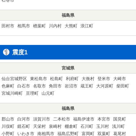
福島県
田村市
相馬市
楢葉町
川内村
大熊町
浪江町
震度1
宮城県
仙台宮城野区
東松島市
松島町
利府町
大衡村
登米市
大崎市
色麻町
白石市
名取市
角田市
岩沼市
蔵王町
大河原町
柴田町
宮城川崎町
亘理町
山元町
福島県
郡山市
白河市
須賀川市
二本松市
福島伊達市
本宮市
国見町
川俣町
鏡石町
天栄村
泉崎村
棚倉町
石川町
玉川村
浅川町
小野町
いわき市
南相馬市
福島広野町
富岡町
双葉町
葛尾村