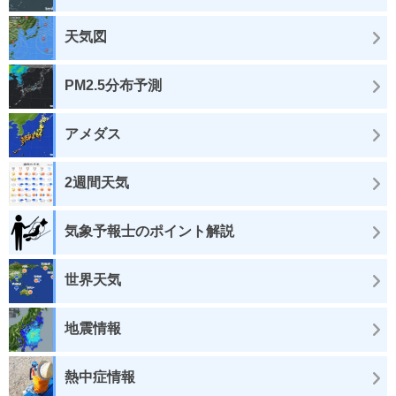
天気図
PM2.5分布予測
アメダス
2週間天気
気象予報士のポイント解説
世界天気
地震情報
熱中症情報