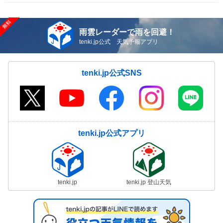
雨雲レーダーで雨を回避！
tenki.jp公式 天気予報アプリ
tenki.jp公式SNS
tenki.jp公式アプリ
tenki.jp
tenki.jp 登山天気