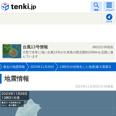
tenki.jp
検索
メニュー
現在地
台風13号情報
08日22:00現在
大型で非常に強い台風13号が久米島の西北西約230kmを北西に進
んでいます
過去の地震情報
2023年11月26日
13時31分頃発生した地震(最大震度2)
地震情報
2023年11月26日13:35発表