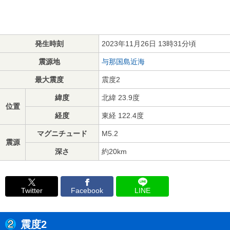
発生時刻
2023年11月26日 13時31分頃
震源地
与那国島近海
最大震度
震度2
緯度
北緯 23.9度
位置
経度
東経 122.4度
マグニチュード
M5.2
震源
深さ
約20km
Twitter
Facebook
LINE
震度2