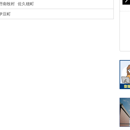
野南牧村
佐久穂町
伊豆町