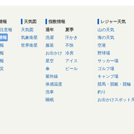
情報
天気図
指数情報
レジャー天気
注意報
天気図
通年
夏季
山の天気
情報
気象衛星
洗濯
汗かき
海の天気
報
世界衛星
服装
不快
空港
報
お出かけ
冷房
野球場
報
星空
アイス
サッカー場
災
傘
ビール
ゴルフ場
紫外線
キャンプ場
体感温度
競馬・競艇・競輪
洗車
釣り
睡眠
お出かけスポット