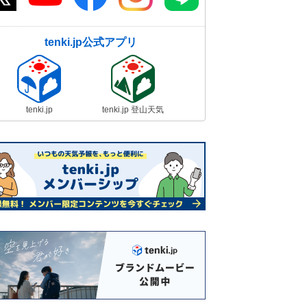
tenki.jp公式アプリ
tenki.jp
tenki.jp 登山天気