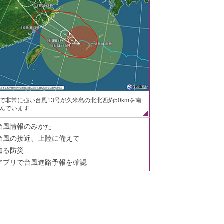
で非常に強い台風13号が久米島の北北西約50kmを南
んでいます
台風情報のみかた
台風の接近、上陸に備えて
知る防災
アプリで台風進路予報を確認