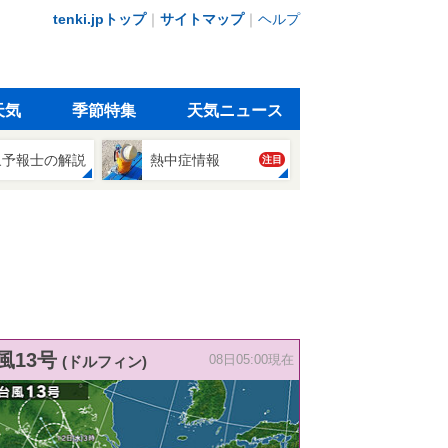
tenki.jpトップ
｜
サイトマップ
｜
ヘルプ
天気
季節特集
天気ニュース
象予報士の解説
熱中症情報
注目
風13号
(ドルフィン)
08日05:00現在