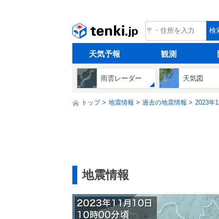
tenki.jp
検
天気予報
観測
雨雲レーダー
天気図
トップ
地震情報
過去の地震情報
2023年
地震情報