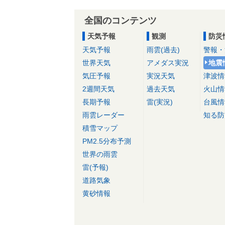
全国のコンテンツ
天気予報
観測
防災
天気予報
雨雲(過去)
警報・
世界天気
アメダス実況
地震
気圧予報
実況天気
津波情
2週間天気
過去天気
火山情
長期予報
雷(実況)
台風情
雨雲レーダー
知る防
積雪マップ
PM2.5分布予測
世界の雨雲
雷(予報)
道路気象
黄砂情報