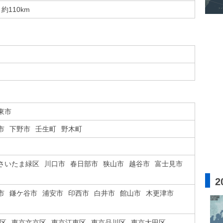
約110km
東市
市
下野市
壬生町
野木町
さいたま緑区
川口市
春日部市
狭山市
越谷市
富士見市
2
市
鎌ケ谷市
浦安市
印西市
白井市
館山市
木更津市
区
東京文京区
東京江東区
東京品川区
東京大田区