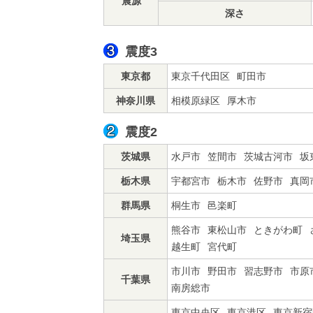
震源
深さ
震度3
東京都
東京千代田区
町田市
神奈川県
相模原緑区
厚木市
震度2
茨城県
水戸市
笠間市
茨城古河市
坂
栃木県
宇都宮市
栃木市
佐野市
真岡
群馬県
桐生市
邑楽町
熊谷市
東松山市
ときがわ町
埼玉県
越生町
宮代町
市川市
野田市
習志野市
市原
千葉県
南房総市
東京中央区
東京港区
東京新宿