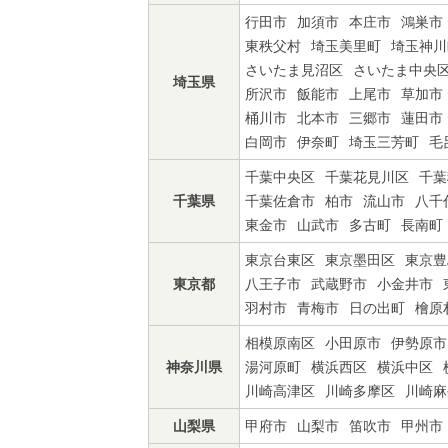
行田市
加須市
本庄市
鴻巣市
東秩父村
埼玉美里町
埼玉神川
さいたま見沼区
さいたま中央
埼玉県
所沢市
飯能市
上尾市
草加市
桶川市
北本市
三郷市
蓮田市
白岡市
伊奈町
埼玉三芳町
毛
千葉中央区
千葉花見川区
千葉
千葉県
千葉佐倉市
柏市
流山市
八千
東金市
山武市
多古町
長南町
東京台東区
東京墨田区
東京豊
東京都
八王子市
武蔵野市
小金井市
羽村市
青梅市
日の出町
檜原
相模原南区
小田原市
伊勢原市
神奈川県
湯河原町
横浜西区
横浜中区
川崎高津区
川崎多摩区
川崎麻
山梨県
甲府市
山梨市
笛吹市
甲州市