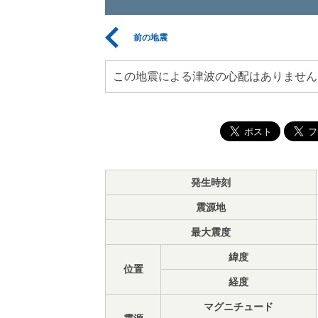
前の地震
この地震による津波の心配はありません
発生時刻
震源地
最大震度
緯度
位置
経度
マグニチュード