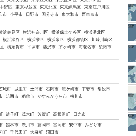
中野区
東京杉並区
東京北区
東京練馬区
東京江戸川区
布市
小平市
日野市
国分寺市
東大和市
西東京市
横浜鶴見区
横浜神奈川区
横浜保土ケ谷区
横浜港北区
横浜瀬谷区
横浜栄区
横浜泉区
横浜都筑区
川崎川崎区
区
横須賀市
平塚市
藤沢市
茅ヶ崎市
海老名市
綾瀬市
茨城町
城里町
土浦市
石岡市
龍ケ崎市
下妻市
常総市
市
筑西市
稲敷市
かすみがうら市
桜川市
町
益子町
茂木町
芳賀町
高根沢町
日光市
市
館林市
渋川市
藤岡市
富岡市
安中市
みどり市
和町
千代田町
大泉町
沼田市