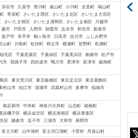
深谷市
久喜市
滑川町
嵐山町
小川町
吉見町
鳩山町
町
寄居町
さいたま西区
さいたま北区
さいたま大宮区
区
さいたま桜区
さいたま浦和区
さいたま南区
川越市
蕨市
戸田市
入間市
朝霞市
志木市
和光市
新座市
坂戸市
幸手市
鶴ヶ島市
日高市
吉川市
ふじみ野市
呂山町
川島町
松伏町
秩父市
横瀬町
皆野町
長瀞町
稲毛区
千葉若葉区
千葉緑区
千葉美浜区
船橋市
松戸市
代市
我孫子市
四街道市
鴨川市
君津市
富津市
鋸南町
島区
東京荒川区
東京板橋区
東京足立区
東京葛飾区
東村山市
狛江市
清瀬市
武蔵村山市
多摩市
稲城市
村
南足柄市
中井町
神奈川大井町
山北町
箱根町
横浜磯子区
横浜金沢区
横浜港南区
横浜青葉区
生区
鎌倉市
逗子市
三浦市
大和市
座間市
富士川町
山中湖村
富士河口湖町
小菅村
丹波山村