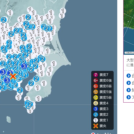
大型
に進