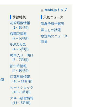
tenki.jpトップ
季節特集
天気ニュース
花粉飛散情報
気象予報士解説
(1～5月頃)
暮らしの話題
桜開花情報
放送局のニュース
(2～5月頃)
特集
GWの天気
(4～5月頃)
梅雨入り・明け
(5～7月頃)
熱中症情報
(4～9月頃)
紅葉見頃情報
天気
(10～11月頃)
ヒートショック
(10～3月頃)
スキー積雪情報
(11～5月頃)