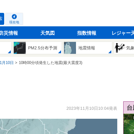
索
現在地
防災情報
天気図
指数情報
レジャー
PM2.5分布予測
地震情報
気
11月10日
10時00分頃発生した地震(最大震度3)
台
2023年11月10日10:04発表