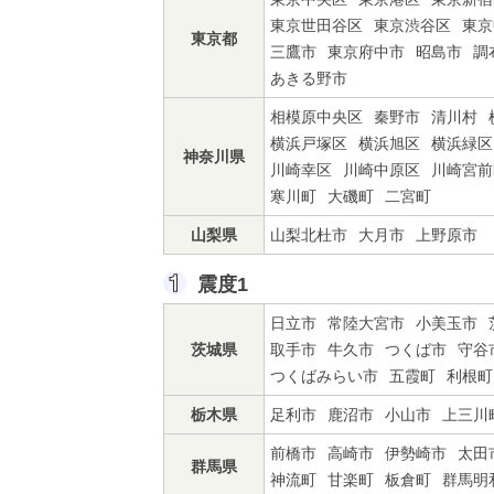
東京世田谷区
東京渋谷区
東京
東京都
三鷹市
東京府中市
昭島市
調
あきる野市
相模原中央区
秦野市
清川村
横浜戸塚区
横浜旭区
横浜緑区
神奈川県
川崎幸区
川崎中原区
川崎宮前
寒川町
大磯町
二宮町
山梨県
山梨北杜市
大月市
上野原市
震度1
日立市
常陸大宮市
小美玉市
茨城県
取手市
牛久市
つくば市
守谷
つくばみらい市
五霞町
利根町
栃木県
足利市
鹿沼市
小山市
上三川
前橋市
高崎市
伊勢崎市
太田
群馬県
神流町
甘楽町
板倉町
群馬明