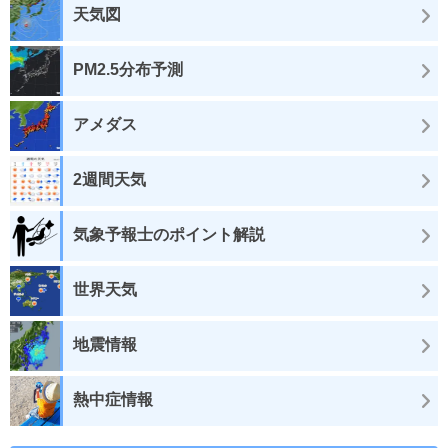
天気図
PM2.5分布予測
アメダス
2週間天気
気象予報士のポイント解説
世界天気
地震情報
熱中症情報