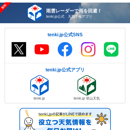
雨雲レーダーで雨を回避！
tenki.jp公式 天気予報アプリ
tenki.jp公式SNS
tenki.jp公式アプリ
tenki.jp
tenki.jp 登山天気