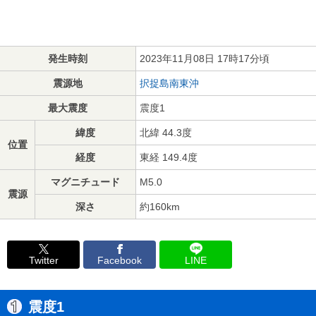
発生時刻
2023年11月08日 17時17分頃
震源地
択捉島南東沖
最大震度
震度1
緯度
北緯 44.3度
位置
経度
東経 149.4度
マグニチュード
M5.0
震源
深さ
約160km
Twitter
Facebook
LINE
震度1