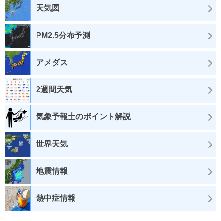
天気図
PM2.5分布予測
アメダス
2週間天気
気象予報士のポイント解説
世界天気
地震情報
熱中症情報