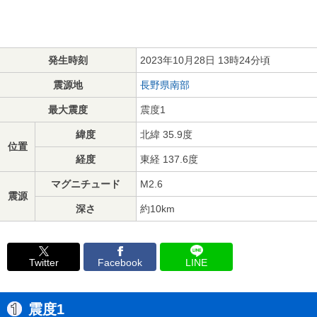
発生時刻
2023年10月28日 13時24分頃
震源地
長野県南部
最大震度
震度1
緯度
北緯 35.9度
位置
経度
東経 137.6度
マグニチュード
M2.6
震源
深さ
約10km
Twitter
Facebook
LINE
震度1