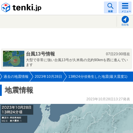
tenki.jp
検索
メニュー
現在地
台風13号情報
07日23:00現在
大型で非常に強い台風13号が久米島の北約90kmを西に進んでい
ます
過去の地震情報
2023年10月28日
13時24分頃発生した地震(最大震度1)
地震情報
2023年10月28日13:27発表