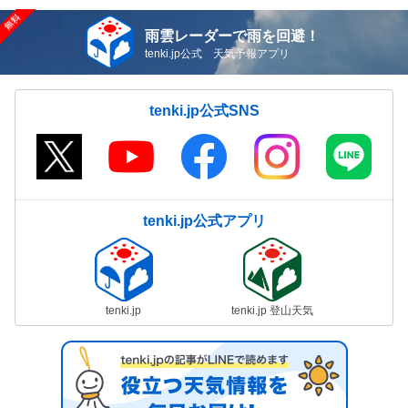
雨雲レーダーで雨を回避！
tenki.jp公式 天気予報アプリ
tenki.jp公式SNS
tenki.jp公式アプリ
tenki.jp
tenki.jp 登山天気