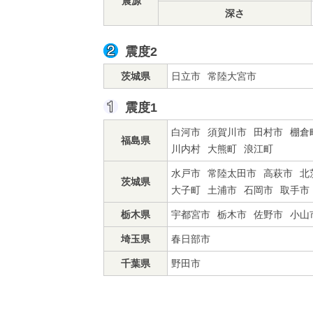
震源
深さ
震度2
茨城県
日立市
常陸大宮市
震度1
白河市
須賀川市
田村市
棚倉
福島県
川内村
大熊町
浪江町
水戸市
常陸太田市
高萩市
北
茨城県
大子町
土浦市
石岡市
取手市
栃木県
宇都宮市
栃木市
佐野市
小山
埼玉県
春日部市
千葉県
野田市