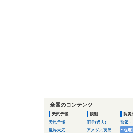
全国のコンテンツ
天気予報
観測
防災
天気予報
雨雲(過去)
警報・
世界天気
アメダス実況
地震