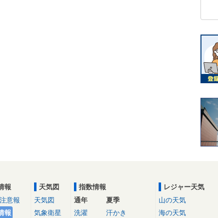
情報
天気図
指数情報
レジャー天気
注意報
天気図
通年
夏季
山の天気
情報
気象衛星
洗濯
汗かき
海の天気