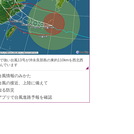
で強い台風13号が沖永良部島の東約110kmを西北西
んでいます
台風情報のみかた
台風の接近、上陸に備えて
知る防災
アプリで台風進路予報を確認