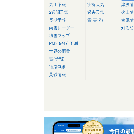
気圧予報
実況天気
津波情
2週間天気
過去天気
火山情
長期予報
雷(実況)
台風情
雨雲レーダー
知る防
積雪マップ
PM2.5分布予測
世界の雨雲
雷(予報)
道路気象
黄砂情報