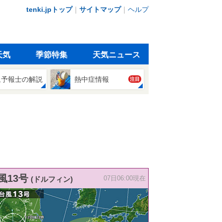
tenki.jpトップ
｜
サイトマップ
｜
ヘルプ
天気
季節特集
天気ニュース
象予報士の解説
熱中症情報
注目
風13号
(ドルフィン)
07日06:00現在