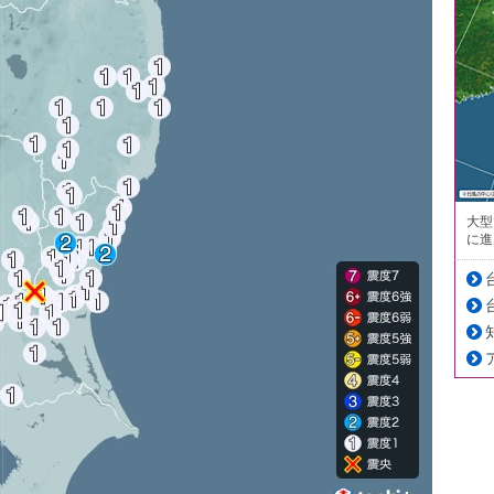
大型
に進