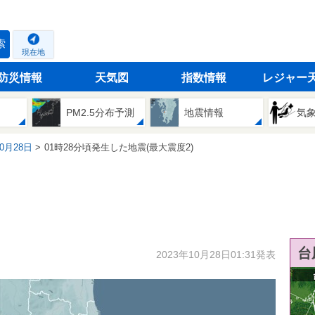
索
現在地
防災情報
天気図
指数情報
レジャー
PM2.5分布予測
地震情報
気
10月28日
01時28分頃発生した地震(最大震度2)
台
2023年10月28日01:31発表