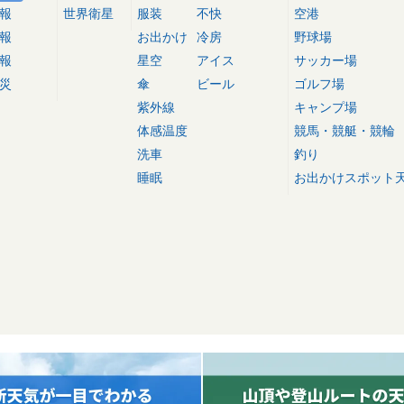
報
世界衛星
服装
不快
空港
報
お出かけ
冷房
野球場
報
星空
アイス
サッカー場
災
傘
ビール
ゴルフ場
紫外線
キャンプ場
体感温度
競馬・競艇・競輪
洗車
釣り
睡眠
お出かけスポット