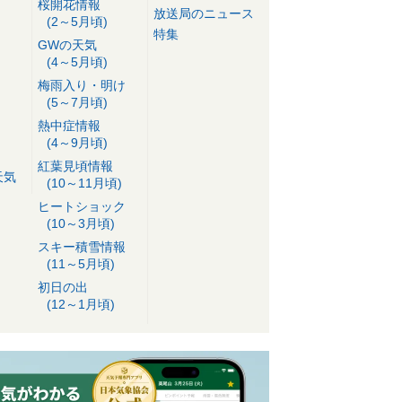
桜開花情報
放送局のニュース
(2～5月頃)
特集
GWの天気
(4～5月頃)
梅雨入り・明け
(5～7月頃)
熱中症情報
(4～9月頃)
紅葉見頃情報
天気
(10～11月頃)
ヒートショック
(10～3月頃)
スキー積雪情報
(11～5月頃)
初日の出
(12～1月頃)