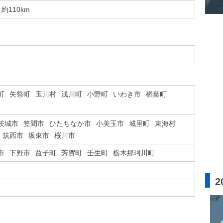
約110km
町
矢祭町
玉川村
浅川町
小野町
いわき市
楢葉町
茨城市
笠間市
ひたちなか市
小美玉市
城里町
東海村
筑西市
坂東市
桜川市
市
下野市
益子町
芳賀町
壬生町
栃木那珂川町
2