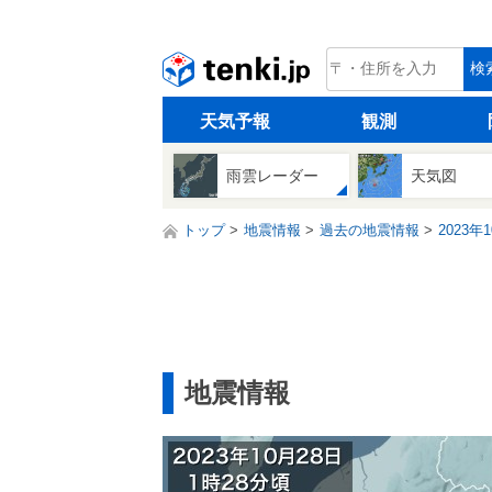
tenki.jp
検
天気予報
観測
雨雲レーダー
天気図
トップ
地震情報
過去の地震情報
2023年
地震情報