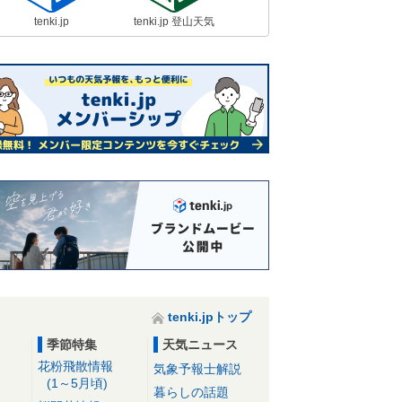
tenki.jp
tenki.jp 登山天気
tenki.jpトップ
季節特集
天気ニュース
花粉飛散情報
気象予報士解説
(1～5月頃)
暮らしの話題