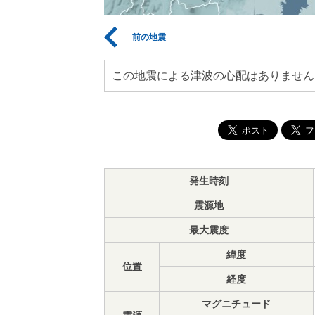
前の地震
この地震による津波の心配はありません
発生時刻
震源地
最大震度
緯度
位置
経度
マグニチュード