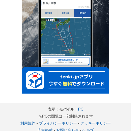
表示：
モバイル
｜
PC
※PCの閲覧は一部制限されます
利用規約
-
プライバシーポリシー
-
クッキーポリシー
広告掲載
-
お問い合わせ
-
ヘルプ