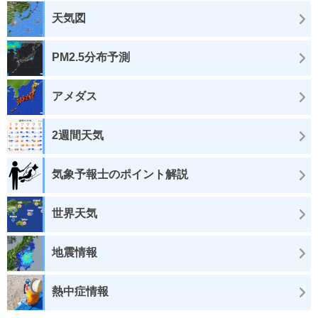
天気図
PM2.5分布予測
アメダス
2週間天気
気象予報士のポイント解説
世界天気
地震情報
熱中症情報