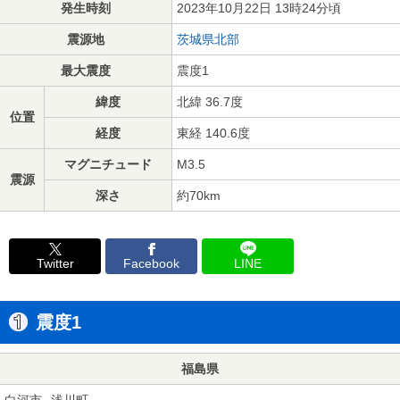
発生時刻
2023年10月22日 13時24分頃
震源地
茨城県北部
最大震度
震度1
緯度
北緯 36.7度
位置
経度
東経 140.6度
マグニチュード
M3.5
震源
深さ
約70km
Twitter
Facebook
LINE
震度1
福島県
白河市
浅川町