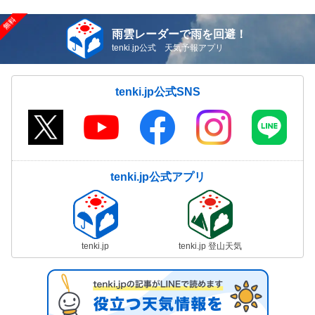
雨雲レーダーで雨を回避！
tenki.jp公式 天気予報アプリ
tenki.jp公式SNS
tenki.jp公式アプリ
tenki.jp
tenki.jp 登山天気