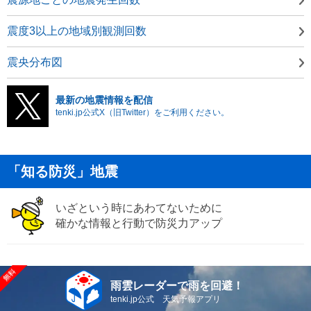
震度3以上の地域別観測回数
震央分布図
最新の地震情報を配信
tenki.jp公式X（旧Twitter）をご利用ください。
「知る防災」地震
いざという時にあわてないために
確かな情報と行動で防災力アップ
雨雲レーダーで雨を回避！
tenki.jp公式 天気予報アプリ