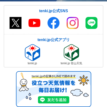
tenki.jp公式SNS
tenki.jp公式アプリ
tenki.jp
tenki.jp 登山天気