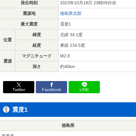
発生時刻
2023年10月18日 23時09分頃
震源地
徳島県北部
最大震度
震度1
緯度
北緯 34.1度
位置
経度
東経 134.5度
マグニチュード
M2.8
震源
深さ
約40km
Twitter
Facebook
LINE
震度1
徳島県
美馬市